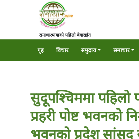
रानाथारु भाषाको पहिलो वेवासईत
गृह
विचार
समुदाय
समाचार
सुदूपश्चिममा पहिलो
प्रहरी पोष्ट भवनको निर्
भवनको प्रदेश सांसद र ट