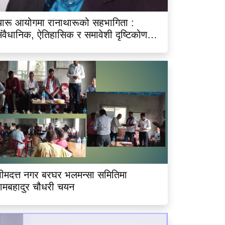
ारू आयोगमा रानाथारूको सहभागिता :
ंवैधानिक, ऐतिहासिक र समावेशी दृष्टिकोणबाट
िश्लेषण
ीमदत्त नगर बरघर भलमन्सा समितिमा
ामबहादुर चौधरी चयन