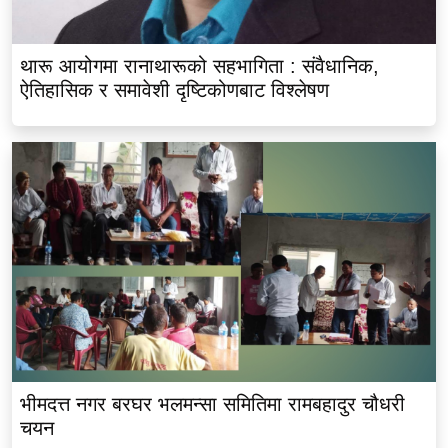
थारू आयोगमा रानाथारूको सहभागिता : संवैधानिक,
ऐतिहासिक र समावेशी दृष्टिकोणबाट विश्लेषण
भीमदत्त नगर बरघर भलमन्सा समितिमा रामबहादुर चौधरी
चयन