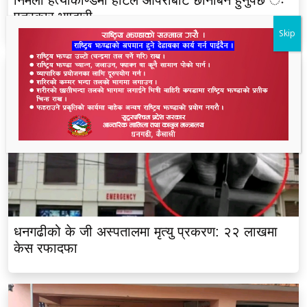
निर्मला हत्याकाण्डमा होटल ओपेराबाटै छानबिन हुनुपर्छ ः
पत्रकार भण्डारी
Skip
धनगढीको के जी अस्पतालमा मृत्यु प्रकरण: २२ लाखमा
केस रफादफा