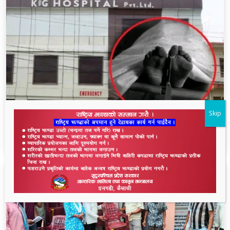
Skip
धनगढीको के जी अस्पतालमा मृत्यु प्रकरण: २२ लाखमा
केस रफादफा