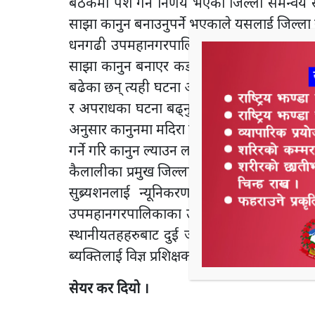
बैठकमा पेश गर्ने निर्णय भएको जिल्ला समन्वय
साझा कानुन बनाउनुपर्ने भएकाले यसलाई जिल्ला स
धनगढी उपमहानगरपालिकाका प्रमुख नृपबहादुर 
साझा कानुन बनाएर कडाई गर्नुपर्ने अवस्था आए
बढेका छन् त्यही घटना आत्महत्यामा परिणत भएक
र अपराधका घटना बढ्नुको पछाडी अनियन्त्रीत म
अनुसार कानुनमा मदिरा विक्रीवितरण गर्ने समय, क्ष
गर्ने गरि कानुन ल्याउन लागिएको छ ।
कैलालीका प्रमुख जिल्ला अधिकारी यज्ञराज बोहराल
सुब्र्यशनलाई न्यूनिकरण गर्नका लागि अभ
उपमहानगरपालिकाका उपप्रमुख सुशीला मिश्र भट्टल
स्थानीयतहहरुबाट दुई जनालाई श्रोत ब्यक्तिको 
ब्यक्तिलाई विज्ञ प्रशिक्षकहरुबाट तालिम दिईने 
सेयर कर दियो ।