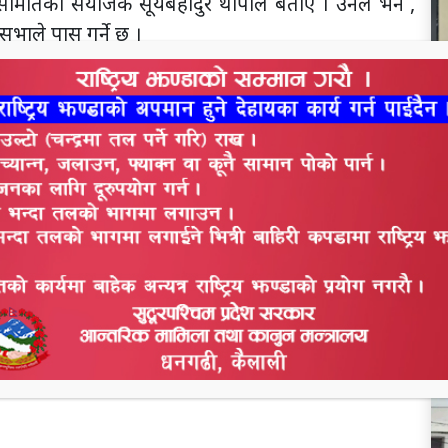
 समितिका संयोजक सूर्यबहादुर थापाले बताए । उनले भने ,
भाले पास गर्ने छ ।
वडले पछिल्लो समयमा आत्महत्याका घटना बढ्दै गएकाले
को बताए । उनले भने, मदिराका कारण घरेलु हिंसाका घटना
ा छन् । नगरप्रमुख वडले कैलालीमा दैनिक जसो आत्महत्या
दिराको विक्रीवितरण हुनु भएको बताए । नगरप्रमुख वडका
ेत्र लगायत मदिरा सेवन गर्नेका लागि समेत कार्डको ब्यबस्था
न
े मदिराको विक्रीवितरणलाई ब्यबस्थीत गर्ने, लागुपर्दाथको
ह
ियान चलाउने लगायतका निर्णय भएको बताए । धनगढी
े लागुपदार्थको दुब्र्यशनलाई न्यूनिकरण गर्नका लागि सबै
रुपमा तयार पार्ने निर्णय भएको बताईन । उनले भनिन्, ती
छ त्यसको समन्वय धनगढी उमनपाले गर्ने बताइन ।