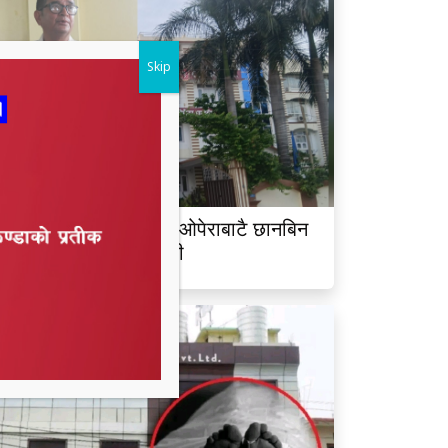
Skip
िर्मला हत्याकाण्डमा होटल ओपेराबाटै छानबिन
ुनुपर्छ ः पत्रकार भण्डारी