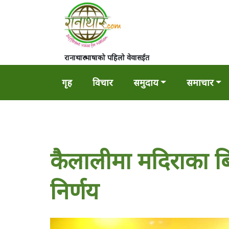
रानाथारु भाषाको पहिलो वेवासईत
गृह
विचार
समुदाय
समाचार
कैलालीमा मदिराका बि
निर्णय