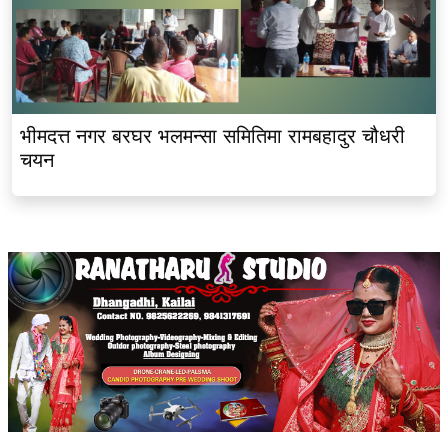
भीमदत्त नगर बरघर भलमन्सा समितिमा रामबहादुर चौधरी
चयन