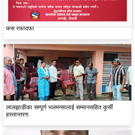
धनगढीको के जी अस्पतालमा मृत्यु प्रकरण: २२ लाखमा
केस रफादफा
लालझाडीका सम्पूर्ण भलमन्सालाई सम्मानसहित कुर्सी
हस्तान्तरण