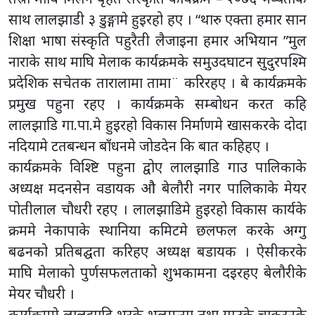
साथ लालझाडी ३ डुङ्गामे हुइरहो हए । “थारु एक्ता हमार सान
शिक्षा भाषा संस्कृति पहुरैती लैजाइना हमार अभियान ”मुल
नाराके साथ माघि मेलाक कार्यक्रमके समुउदघाटन सुदुरपश्मि
प्रदेशिक सचेतक तारालामा तामा¨ करिरहए । बे कार्यक्रमके
प्रमुख पहुना रहए । कार्यक्रमके सम्बोधन करत कहि
लालझाडि गा.पा.मे हुइरहो विकास निर्माणमे खासकरके दोदा
नदियामे टतबन्धन बाँधनमे जोडदेन कि बात कहिहए ।
कार्यक्रमके विश्ष्टि पहुना द्वोए लालझाडि गाउ पालिकाके
अध्यक्ष मदनसेन वडायक औ बेलौरी नगर पालिकाके मेयर
पोतीलाल चौधरी रहए । लालझाडिमे हुइरहो विकास कार्यके
क्रममे नेकापाके स्थानिया कमिटमे छलफल करके अग्गु
बढनको प्रतिबद्घता करिहए अध्यक्ष बडायक । ऐसीकरके
माघि मेलाको पुर्णसफलताको शुभकामना दइरहए बेलौरीके
मेयर चौधरी ।
कार्यक्रममे लालझाडि भरके भलमन्सा तथा गाउके चाकरनके