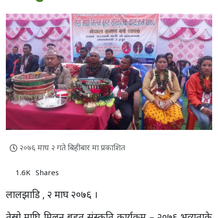
२०७६ माघ २ गते बिहीबार मा प्रकाशित
1.6K
Shares
लालझाडि , २ माघ २०७६ ।
तेस्रो माघि मिलन बृहत संस्कृति कार्यक्रम – २०७६ भव्यताके