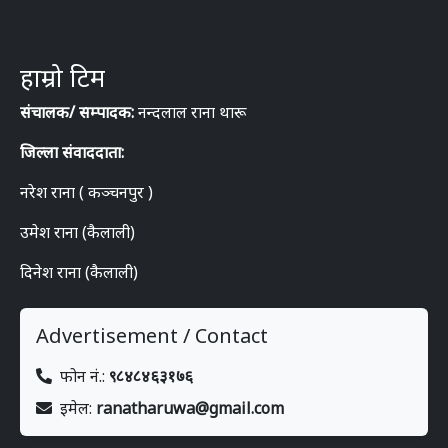
हाम्रो टिम
संचालक/ सम्पादक:
नन्दलाल राना थारू
जिल्ला संवाददाता:
नरेश राना ( कञ्चनपुर )
उमेश राना (कैलाली)
दिनेश राना (कैलाली)
Advertisement / Contact
फोन नं.:
९८४८४६३१७६
इमेल:
ranatharuwa@gmail.com