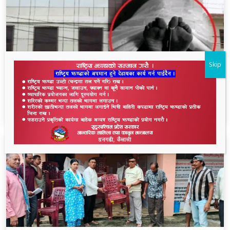
Skip
धनगढीको के जी अस्पतालमा मृत्यु प्रकरण: २२ लाखमा
केस रफादफा