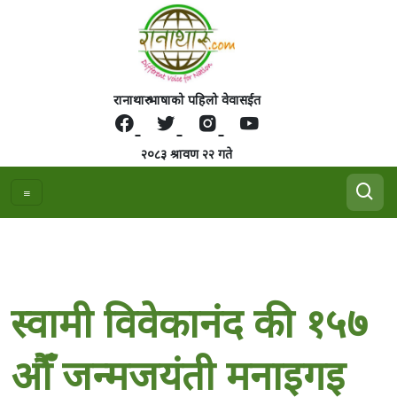
रानाथारु भाषाको पहिलो वेवासईत
२०८३ श्रावण २२ गते
स्वामी विवेकानंद की १५७
औँ जन्मजयंती मनाइगइ