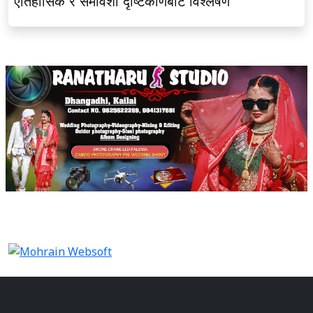
ऐतिहासिक र समावेशी दृष्टिकोणबाट विश्लेषण