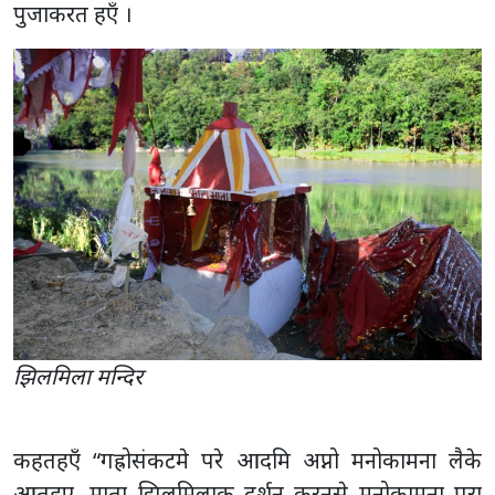
पुजाकरत हएँ ।
झिलमिला मन्दिर
कहतहएँ “गह्रोसंकटमे परे आदमि अप्नो मनोकामना लैके
आतहए्, माता झिलमिलाक दर्शन करनसे मनोकामना पूरा