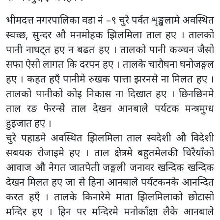
भीमदत्त नगरपालिका वडा नं –९ चुरे पर्वत शृङ्खलामे अवस्थित
स्वच्छ, सुन्दर औ मनमोहक झिलमिला ताल हए । तालको
पानी नाघट्त हए न बढत हए । तालको पानी कञ्चन जैसो
सफा ऐसो लागत कि दरपन हए । तालके चारौघना घनोजङ्गल
हए । कहत हएँ पानीमे रुखक पात्ता झरनसे ना मिलत हए ।
तालको पानीको कोइ निकास ना दिखात हए । छिनछिनमे
ताल रङ फेरन्से ताल देखन आनबाले पर्यटक मन्त्रमुग्ध
हुइजात हए ।
चुरे पहाडमे अवस्थित झिलमिला ताल स्वदेशी औ विदेशी
सबयक रोजाइमे हए । ताल क्षेत्रमे बहुतमेलकी चिरैयाँको
आवाज औ नेगत जातपेती जङ्गली जनावर खन्दिक खन्दिक
देखन मिलत हए जा से हिना आनबाले पर्यटकनके आनन्दित
करत हएँ । तालके किनारेमे माता झिलमिलाको छोटासो
मन्दिर हए । हिन पर मन्दिरमे मनोकाँक्षा लैके आनबाले