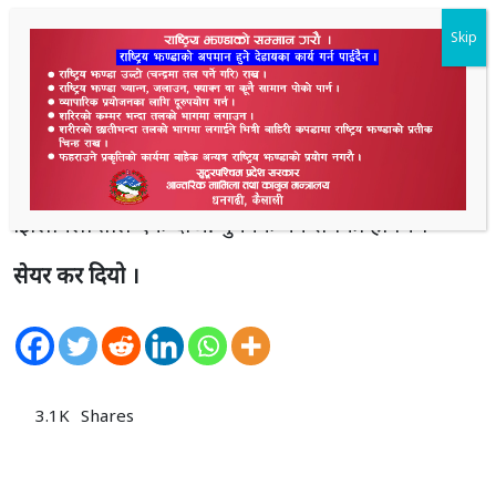
तालके चारौ दिशामे देवीदेवताको थापना करोगओ हए ।
दखिनघेन झिलमिला माताकी मन्दिर हए । माताकी मन्दिर
नजीक सिद्ध बैजनाथ, पछार किनारमे काली अर्थात दुर्गा
माता औ एक घेन पूर्णागिरी माताकी मन्दिर हए । हरेक
दर्शनार्थी सबय देवी देवतानको पूजापाठ करके घुमके
जातहए ।
झिलमिला ताल एक दाँऔ घुमनके मन सबको हाेबय ।
सेयर कर दियो ।
3.1K
Shares