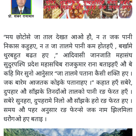
“मय छोटोसे जा ताल देखत आओ हौ, न त जक पानी
निकास कहुहए, न त जा तालमे पानी कम होतहएँ , बर्खामे
थुरबहुत बढत हए ,” आदिवासी जानजाति महासंघ
सुदुरपश्पि प्रदेश महासचिब राजकुमार राना बताइहएँ औ बे
कहि मिर सुनो आनुेसार “जा तालमे पताना कैसी शक्ति हए ।
जक बारेम आजतक कोइके पतानाहए ।” कहात हएँ सबेरे,
दुपहार औ साँझके तिनदाँओ तालको पानी रङ फेरत हएँ ।
सबेरे सुनहरा, दुपहरामे निलो औ साँझके हरो रङ फेरत हए ।
समय औ पहर अनुसार रङ फेरन्से जक नाम झिलमिला
धरोेगओ हए बताइ ।