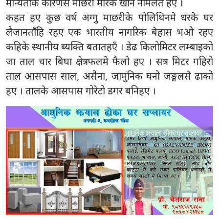
मान्यताके कारणसे माछरी मारके खान नमिलत हए ।
कहत हए कुछ वर्ष अग्गु माछरीके पोलिथिनमे धरके घर
लैजानताँहि रहए एक भारतीय नागरिक बेहास भओ रहए
कहिके स्थानीय ब्यक्ति बतातहएँ । डेढ किलोमिटर लम्बाइको
जा ताल चार बिघा क्षेत्रफलमे फैलो हए । सत्र मिटर गहिरो
ताल आसपास साल, असैना, जामुनिक घनो जङ्गलसे ढाको
हए । तालके आसपास गोरेटो डगर बनिहए ।
Skip