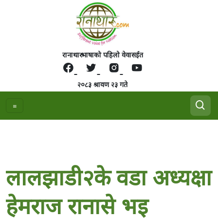
रानाथारु भाषाको पहिलो वेवासईत
२०८३ श्रावण २३ गते
लालझाडी२के वडा अध्यक्षा
हेमराज रानासे भइ