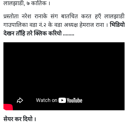
लालझाडी, ७ कातिक ।
प्रस्ताेता नरेश रानाके संग बातचित करत हएँ लालझाडी
गाउपालिका वडा नं.२ के वडा अध्यक्ष हेमराज राना ।
भिडियाे
देखन ताँहि तरे क्लिक करियाे ……..
सेयर कर दियो ।