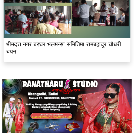
भीमदत्त नगर बरघर भलमन्सा समितिमा रामबहादुर चौधरी
चयन