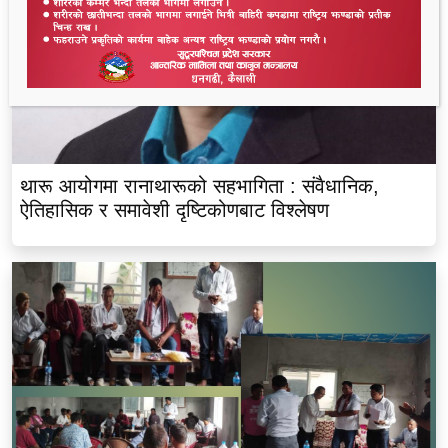
थारू आयोगमा रानाथारूको सहभागिता : संवैधानिक,
ऐतिहासिक र समावेशी दृष्टिकोणबाट विश्लेषण