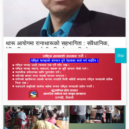
थारू आयोगमा रानाथारूको सहभागिता : संवैधानिक,
ऐतिहासिक र समावेशी दृष्टिकोणबाट विश्लेषण
Skip