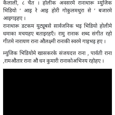
कैलाली, ८ चैत । होलीक अवसरमे रानाथारू म्युजिक
भिडियाे ‘ आइ रे आइ हाेरी गाेकुलमथुरा से ’ बजारमे
आइगइहए ।
रानाथारू डटकम युट्यूबसे सार्वजनिक भइ भिडियो होलीमे
धमाका मचयहए बताइरहएँ। रामु रानाक शब्द संगीत रहाे
गीतमे नारायण राना औलक्ष्मी रानाकी स्वरमे गाइभइ हए ।
म्युजिक भिडियोमे खासकरके संजयदत्त राना , पार्वती राना
,रामऔतार राना औ धन कुमारी रानाकाेअभिनय रहाेहए ।