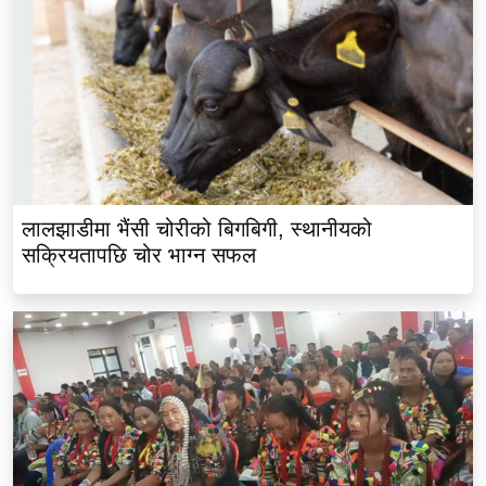
लालझाडीमा भैंसी चोरीको बिगबिगी, स्थानीयको
सक्रियतापछि चोर भाग्न सफल