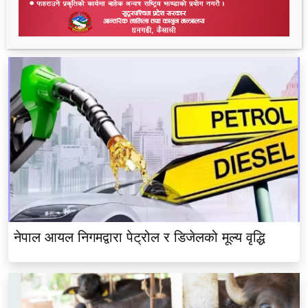
भीमदत्त नगर बरघर भलमन्सा समितिमा रामबहादुर चौधरी
चयन
नेपाल आयल निगमद्वारा पेट्रोल र डिजेलको मूल्य वृद्धि