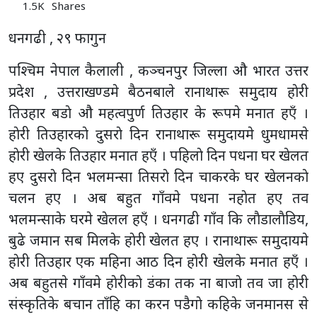
1.5K
Shares
धनगढी , २९ फागुन
पश्चिम नेपाल कैलाली , कञ्चनपुर जिल्ला औ भारत उत्तर
प्रदेश , उत्तराखण्डमे बैठनबाले रानाथारू समुदाय हाेरी
तिउहार बडाे औ महत्वपुर्ण तिउहार के रूपमे मनात हएँ ।
हाेरी तिउहारकाे दुसराे दिन रानाथारू समुदायमे धुमधामसे
हाेरी खेलके तिउहार मनात हएँ । पहिलाे दिन पधना घर खेलत
हए दुसराे दिन भलमन्सा तिसराे दिन चाकरके घर खेलनकाे
चलन हए । अब बहुत गाँवमे पधना नहाेत हए तव
भलमन्साके घरमे खेलल हएँ । धनगढी गाँव कि लाैडालाैडिय,
बुढे जमान सब मिलके हाेरी खेलत हए । रानाथारू समुदायमे
हाेरी तिउहार एक महिना आठ दिन हाेरी खेलके मनात हएँ ।
अब बहुतसे गाँवमे हाेरीकाे डंका तक ना बाजाे तव जा हाेरी
संस्कृतिके बचान ताँहि का करन पडैगाे कहिके जनमानस से