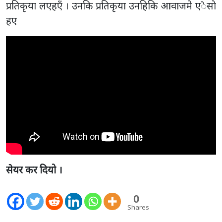
प्रतिकृया लएहएँ । उनकि प्रतिकृया उनहिकि आवाजमे एेसाे
हए
सेयर कर दियो ।
0
Shares