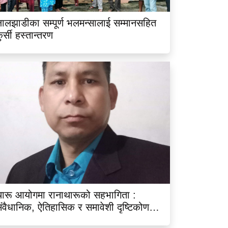
ालझाडीका सम्पूर्ण भलमन्सालाई सम्मानसहित
ुर्सी हस्तान्तरण
ारू आयोगमा रानाथारूको सहभागिता :
ंवैधानिक, ऐतिहासिक र समावेशी दृष्टिकोणबाट
िश्लेषण