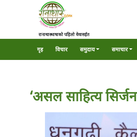
रानाथारु भाषाको पहिलो वेवासईत
गृह
विचार
समुदाय
समाचार
‘असल साहित्य सिर्जना ग