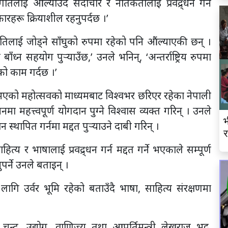
तिलाई औल्याउँदै सदाचार र नैतिकतालाई प्रवद्र्धन गर्ने
रहरू क्रियाशील रहनुपर्दछ ।’
जातिलाई जोड्ने साँघुको रुपमा रहेको पनि औंल्याएकी छन् ।
ँध्न सहयोग पुर्‍याउँछ,’ उनले भनिन्, ‘अन्तर्राष्ट्रिय रुपमा
ुको काम गर्दछ ।’
रू भएको महोत्सवको माध्यमबाट विश्वभर छरिएर रहेका नेपाली
 महत्त्वपूर्ण योगदान पुग्ने विश्वास व्यक्त गरिन् । उनले
भ
स्थापित गर्नमा मद्दत पुर्‍याउने दाबी गरिन् ।
र
साहित्य र भाषालाई प्रवद्र्धन गर्न मद्दत गर्ने भएकाले सम्पूर्ण
ुपर्ने उनले बताइन् ।
 लागि उर्वर भूमि रहेको बताउँदै भाषा, साहित्य संरक्षणमा
दुर चन्द, उद्योग, वाणिज्य तथा आपूर्तिमन्त्री लेखराज भट्ट,