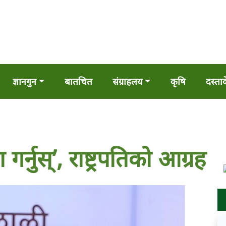
ज्ञानगुन
बातचित
संग्राहलय
कृषि
दस्ता
र्नुस्’, राष्ट्रपतिको आग्रह