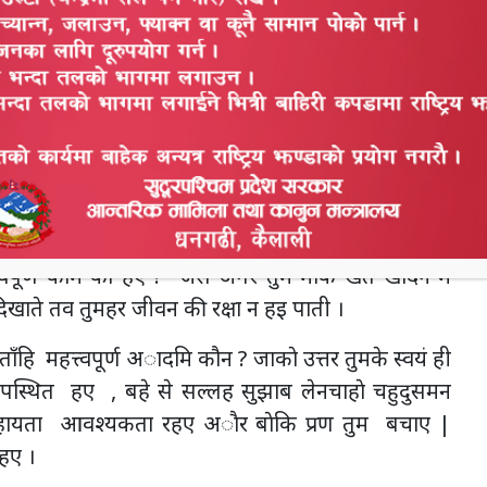
ि रक्षा करे | जासे मिर मन के द्वेष सब समाप्त हुइगअाे |
ुम चहु माेके दण्ड देव अथवा माेके क्षमादान देबअाे, जा
मनय मनमे जा घटनासे भगवानके सहयोग के ताँहि धन्यवाद
न
 लगाे कि “राजन् , का अभय फिर तुमहर अपन प्रश्नके उत्तर
व
यासी बातके थाेरी अाैर स्षस्ट करनके ताँहि अग्गु कहिँ –
्त्वपूर्ण काम का हए ? जैसे अगर तुम मोके खेत खाेदन में
िखाते तव तुमहर जीवन की रक्षा न हइ पाती ।
ाँहि महत्त्वपूर्ण अादमि कौन ? जाकाे उत्तर तुमके स्वयं ही
स्थित हए , बहे से सल्लह सुझाब लेनचाहाे चहुदुसमन
सहायता आवश्यकता रहए अाैर बाेकि प्रण तुम बचाए |
हए ।