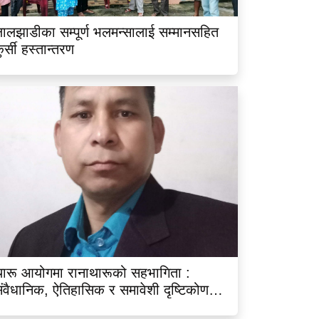
ालझाडीका सम्पूर्ण भलमन्सालाई सम्मानसहित
ुर्सी हस्तान्तरण
ारू आयोगमा रानाथारूको सहभागिता :
ंवैधानिक, ऐतिहासिक र समावेशी दृष्टिकोणबाट
िश्लेषण