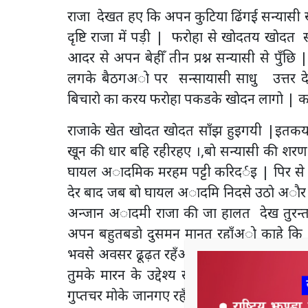
राजा देखत हए कि अपन कुटिया ढिंगई सन्यासी खेत
दृष्टि राजा में पड़ी | फराेहा से खाेदतय खा
आदर से अपन बेहीँ तीन प्रश्न सन्यासी से पुँछि
लगके बैठगअाे पर सन्सायासी साधु उत्तर 
बिचाराे का करय फराेहा पकडके खाेदन लागाे | काह
राजाके खेत खाेदत खाेदत साँझ हुइगयी |इ
खून की धार बहि रहीरहए ।,बाे सन्यासी की शरण
घायल अादमिक मरहम पट्टी करिदर्इ | पिर स
देर बाद जब बाे घायल अादमि निदसे उठाे अाैर र
अन्जान अादमी राजा की जा हालत देख तुरन
अपन बहुतबडाे दुसमन मानत रहाँअाे काहे कि
भवसे अवसर ढूढ़त रहँअाे |जव कल माेके पत
तुमके मारन के उद्देश्य से मैं हिना अावरहँअा
गुप्तचर माेके जानगए रहँए और घातक हथियार स