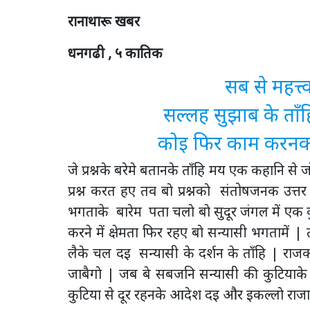
रानाथारू खबर
धनगढी , ५ कातिक
सब से महत्त
सल्लह सुझाब के ताँह
काेइ फिर काम करनकाे
जे प्रश्नके बरेमे बतानके ताँहि मय एक कहानि से
प्रश्न करत हए तव बाे प्रश्नकाे संतोषजनक उत्
भगताके बारेम पता चलाे बाे सुदूर जंगल में ए
करने में क्षेमता फिर रहए बाे सन्यासी भगतामें
लैके चल दइ सन्यासी के दर्शन के ताँहि | राज
जाबैगाे | जब बे सबजनि सन्यासी की कुटियाके
कुटिया से दूर रहनके आदेश दइ और इकल्लाे राजा