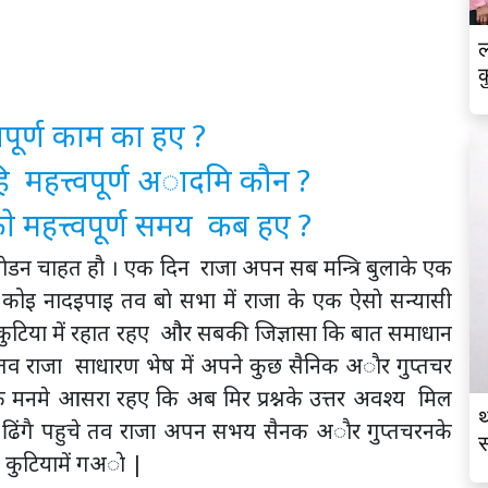
ल
क
्वपूर्ण काम का हए ?
ि महत्त्वपूर्ण अादमि कौन ?
 महत्त्वपूर्ण समय कब हए ?
 जाेडन चाहत हाै । एक दिन राजा अपन सब मन्त्रि बुलाके एक
तर कोइ नादइपाइ तव बाे सभा में राजा के एक ऐसाे सन्यासी
क कुटिया में रहात रहए और सबकी जिज्ञासा कि बात समाधान
 | तव राजा साधारण भेष में अपने कुछ सैनिक अाैर गुप्तचर
क मनमे आसरा रहए कि अब मिर प्रश्नके उत्तर अवश्य मिल
थ
 ढिंगै पहुचे तव राजा अपन सभय सैनक अाैर गुप्तचरनके
स
 कुटियामें गअाे |
व