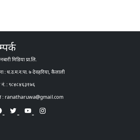
्पर्क
बारी मिडिया प्रा.लि.
ना : ध.उ.म.न.पा. ७ देवहरिया, कैलाली
 नं. : ९८४८४६३१७६
ल : ranatharuwa@gmail.com