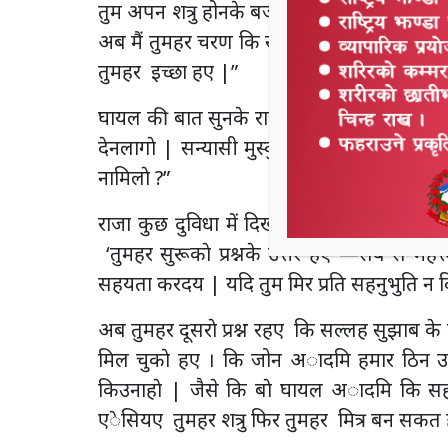
तुम अपन शत्रु होनके बजहसे फिर मेरी ज्याहान क
अब मैं तुमहर चरण कि सेवक बन गअाे हँअाे | त
तुमहर इच्छा हए |”
घायल की बात सुनके राजा चुप्प रहिगअाे और 
देनलागाे | सन्यासी मुस्कुराइ और राजा से कहन
नामिलाे ?”
राजा कुछ दुविधा में दिखाई दइ जाकेमारे कि सन्
‘तुमहर सुरूकाे प्रश्नके उत्तर हए —सब से महत
सहयता करदय | यदि तुम मिर प्रति सहनुभुति न द
अब तुमहर दूसराे प्रश्न रहए कि सल्लह सुझाब के त
मिल चुकाे हए । कि जोन अादमि हमार ठिन उप
किउनाहाे | जैसे कि बाे घायल अादमि कि 
एेसियए तुमहर शत्रु फिर तुमहर मित्र बन सकत 