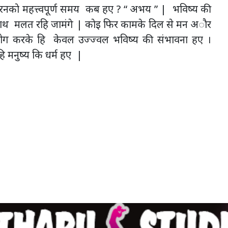
म करनकाे महत्त्वपूर्ण समय कब हए ? “ अभय ” | भविष्य की
 हाथ मलत रहि जामंगे | काेइ फिर कामके दिल से मन अाैर
ोग करके हि केवल उज्ज्वल भविष्य की संभावना हए ।
ि मनुष्य कि धर्म हए |