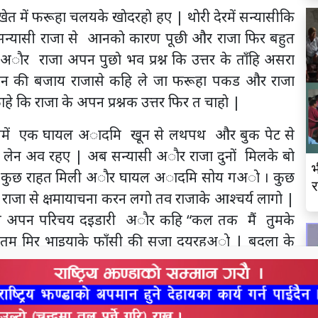
 में फरूहा चलयके खाेदरहाे हए | थाेरी देरमें सन्यासीकि
ेदत सन्यासी राजा से आनकाे कारण पूछी और राजा फिर बहुत
 |अाैर राजा अपन पुछाे भव प्रश्न कि उत्तर के ताँहि असरा
देन की बजाय राजासे कहि ले जा फरूहा पकड और राजा
े कि राजा के अपन प्रश्नक उत्तर फिर त चाहाे |
तकयमें एक घायल अादमि खून से लथपथ और बुक पेट से
 लेन अव रहए | अब सन्यासी अाैर राजा दुनों मिलके बाे
भ
े कुछ राहत मिली अाैर घायल अादमि सोय गअाे । कुछ
र
ाजा से क्षमायाचना करन लगाे तव राजाके आश्चर्य लागाे |
्त अपन परिचय दइडारी अाैर कहि “कल तक मैं तुमके
 तुम मिर भाइयाके फाँसी की सज़ा दयरहअाे | बदला के
ा लगाे कि तुम अपन वेष बदके साधु के पास आएहअाे |
े । और एक झाड़ी के पीछु लुक्के बैठाे रहँअाे पर तुमहर
े माेके मारी अाैर मय भाजत भाजत हिनापहुच गअाे । पर