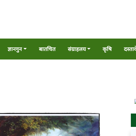
ज्ञानगुन
बातचित
संग्राहलय
कृषि
दस्ता