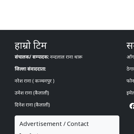
हाम्रो टिम
सम
संचालक/ सम्पादक:
नन्दलाल राना थारू
आँगन
जिल्ला संवाददाता:
ठेगा
नरेश राना ( कञ्चनपुर )
फोन
उमेश राना (कैलाली)
इमे
दिनेश राना (कैलाली)
Advertisement / Contact