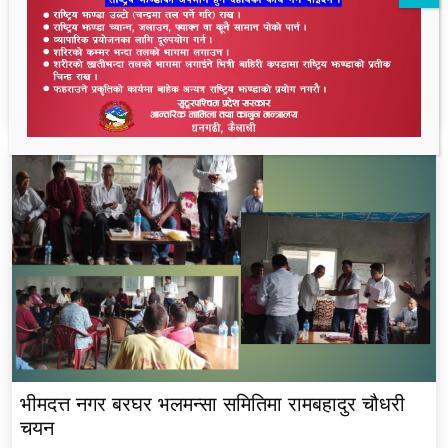
थारू आयोगमा रानाथारूको सहभागिता : संवैधानिक,
ऐतिहासिक र समावेशी दृष्टिकोणबाट विश्लेषण
भीमदत्त नगर बरघर भलमन्सा समितिमा रामबहादुर चौधरी
चयन