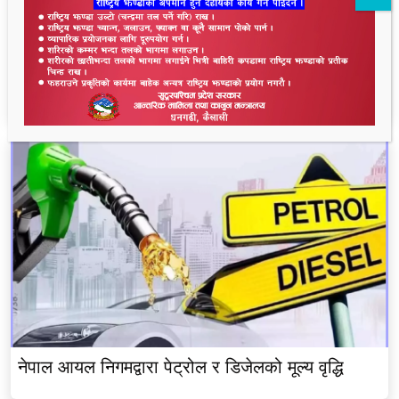
भीमदत्त नगर बरघर भलमन्सा समितिमा रामबहादुर चौधरी
चयन
नेपाल आयल निगमद्वारा पेट्रोल र डिजेलको मूल्य वृद्धि