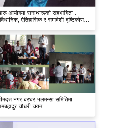
ारू आयोगमा रानाथारूको सहभागिता :
ंवैधानिक, ऐतिहासिक र समावेशी दृष्टिकोणबाट
िश्लेषण
ीमदत्त नगर बरघर भलमन्सा समितिमा
ामबहादुर चौधरी चयन