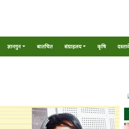
ज्ञानगुन
बातचित
संग्राहलय
कृषि
दस्ता