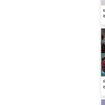
थ
स
व
भ
र