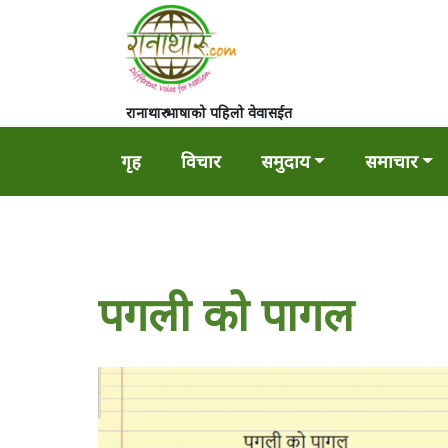
रानाथारु भाषाको पहिलो वेवासईत
गृह
विचार
समुदाय
समाचार
पगली काे पागल