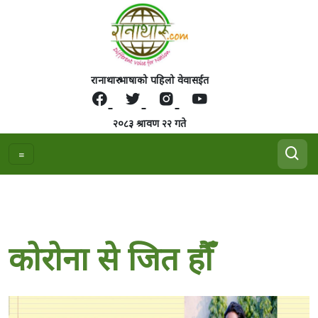
रानाथारु भाषाको पहिलो वेवासईत
२०८३ श्रावण २२ गते
काेराेना से जित हाैँ