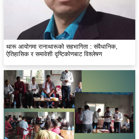
थारू आयोगमा रानाथारूको सहभागिता : संवैधानिक,
ऐतिहासिक र समावेशी दृष्टिकोणबाट विश्लेषण