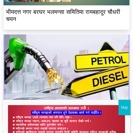
भीमदत्त नगर बरघर भलमन्सा समितिमा रामबहादुर चौधरी
चयन
Skip
नेपाल आयल निगमद्वारा पेट्रोल र डिजेलको मूल्य वृद्धि