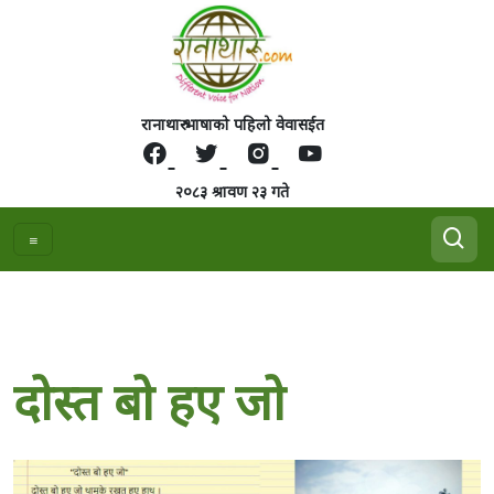
रानाथारु भाषाको पहिलो वेवासईत
२०८३ श्रावण २३ गते
दाेस्त बाे हए जाे