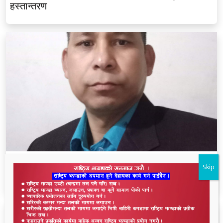
हस्तान्तरण
थारू आयोगमा रानाथारूको सहभागिता : संवैधानिक,
Skip
ऐतिहासिक र समावेशी दृष्टिकोणबाट विश्लेषण