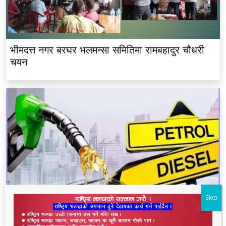
भीमदत्त नगर बरघर भलमन्सा समितिमा रामबहादुर चौधरी
चयन
Skip
नेपाल आयल निगमद्वारा पेट्रोल र डिजेलको मूल्य वृद्धि