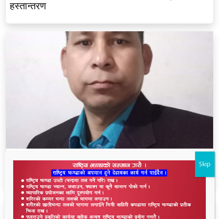
हस्तान्तरण
थारू आयोगमा रानाथारूको सहभागिता : संवैधानिक,
Skip
ऐतिहासिक र समावेशी दृष्टिकोणबाट विश्लेषण