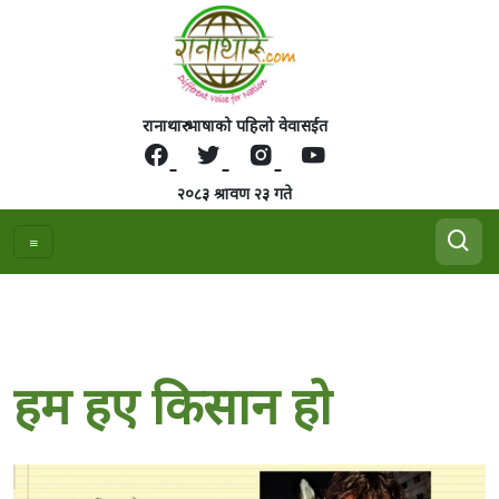
रानाथारु भाषाको पहिलो वेवासईत
२०८३ श्रावण २३ गते
हम हए किसान हाे