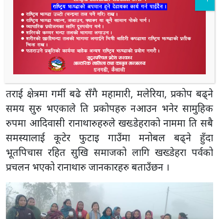
रमाउँदा काममा बाधा का साथै थुप्रै समाजिक समस्या, रोग
दरिद्र, भूत पिचास, स्वास्थ्य लगायत सबै क्षेत्रमा स
मस्या निस्तेज गर्न सामुहिक रुपमा खख्डेहरा फुटाउने चलन छ
। खख्डेहरा सबै समस्या(भूतप्रेत)को प्रतिक पनि हो जो गाऊँ
भन्दा बाहिर÷जंगल गएर आजकै दिन फुटाउने÷कुट्ने गरिन्छ
।
तराई क्षेत्रमा गर्मी बढे सँगै महामारी, मलेरिया, प्रकोप बढ्ने
समय सुरु भएकाले ति प्रकोपहरु नआउन भनेर सामुहिक
रुपमा आदिवासी रानाथारुहरुले खख्डेहराको नाममा ति सबै
समस्यालाई कूटेर फुटाइ गाउँमा मनोबल बढ्ने हुँदा
भूतपिचास रहित सुखि समाजको लागि खख्डेहरा पर्वको
प्रचलन भएको रानाथारु जानकारहरु बताउँछन ।