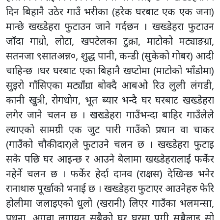
दिन बिहानै उठेर गाउँ भरीका (हरेक घरबाट एक एक जना)
मान्छे खख्डेहरा फुटाउन जाने गर्दछन । खख्डेहरा फुटाउन
जाँदा गाग्रो, लोटा, खपटेलका टुक्रा, माटोको मट्याङग्रा,
सतनजा ९सातअन्न०, शुद्ध पानी, कन्डी (सुकेको गोबर) आदी
चाहिन्छ ।घर घरबाट एका बिहानै खप्टोमा (माटोको भाँडोमा)
सुइरो गाँसिएका मट्याँग्रा बोक्दै आबओ रिउ लुली लंगडी,
कानी खुत्री, रोगधोग, भूत ब्यार भन्दै घर घरबाट खख्डेहरा
लगेर जाने चलन छ । खख्डेहरा गाउँभन्दा बाहिर गाउँलेले
ल्याएको सामग्री एक जुट पारी गाउँकाे प्रधान वा चाकर
(गाउँको चौकीदार)ले फुटाउने चलन छ । खख्डेहरा फुटाइ
सके पछि घर आइन्छ र आउने बेलामा खख्डेहरालाई फर्केर
नहेर्ने चलन छ । फर्केर हेर्दा दानव (राक्षस) देखिन्छ भनेर
रानाथारु पूर्खाको भनाई छ । खख्डेहरा फुटाएर आउनेहरु फेरि
होलीमा जलाइएको धुलो (खरानी) लिएर गाउँका भलमन्सा,
पधना, अगुवा लगायत सबैको घर घरमा पुगी सबैलाइ सो