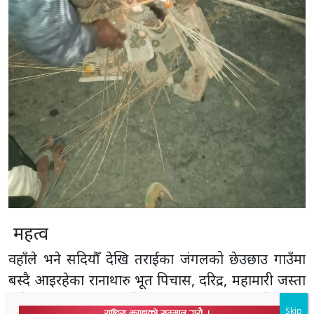
महत्व
वहाँले भने सदियौँ देखि तराईका जंगलको छेउछाउ गाउँमा
Skip
बस्दै आइरहेका रानाथारु भूत पिचास, दरिद्र, महामारी जस्ता
निकै ठुला बिपत्तिसँग जुद्धै आइरहँदा होरी नाचमा सबै महिनौँ