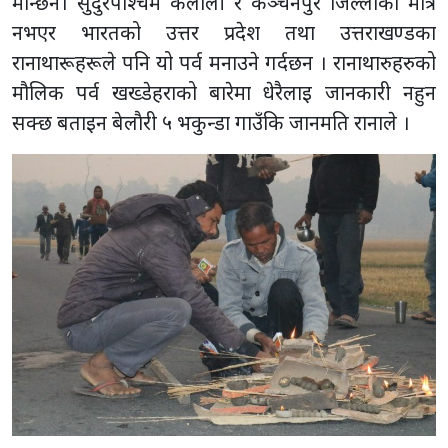
मान्छन। सुदुरपश्चिम कैलाली र कञ्चनपुर जिल्लाका मात्र
नभएर भारतको उत्तर प्रदेश तथा उत्तराखण्डका
रानाथारूहरूले पनि यो पर्व मनाउने गर्दछन । रानाथारुहरुको
मौलिक पर्व खख्डेहराको बारेमा धेरैलाइ जानकारी नहुन
सक्छ बताइन बेलाैरी ५ भकुन्डा गाउँकि जानमति रानाले ।