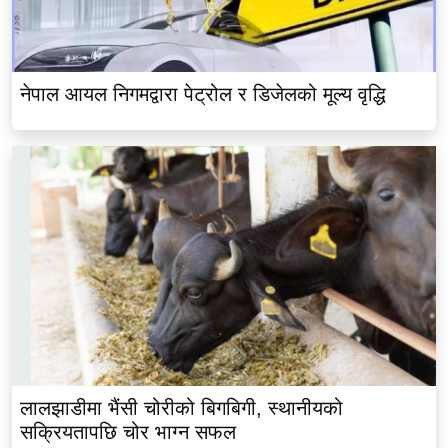
नेपाल आयल निगमद्वारा पेट्रोल र डिजेलको मूल्य वृद्धि
लालझाडीमा भैंसी चोरीको बिगबिगी, स्थानीयको
सक्रियतापछि चोर भाग्न सफल