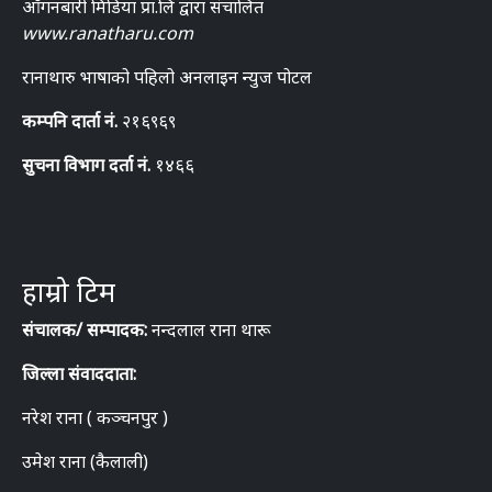
आँगनबारी मिडिया प्रा.लि द्वारा संचालित
www.ranatharu.com
रानाथारु भाषाको पहिलो अनलाइन न्युज पोटल
कम्पनि दार्ता नं.
२१६९६९
सुचना विभाग दर्ता नं.
१४६६
हाम्रो टिम
संचालक/ सम्पादक:
नन्दलाल राना थारू
जिल्ला संवाददाता:
नरेश राना ( कञ्चनपुर )
उमेश राना (कैलाली)