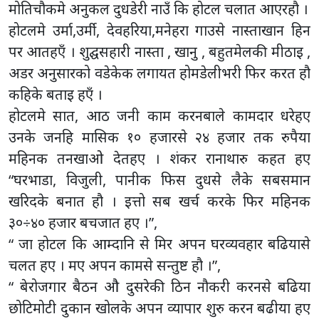
मोतिचौकमे अनुकल दुधडेरी नाउँ कि होटल चलात आएरहौ ।
होटलमे उर्मा,उर्मी, देवहरिया,मनेहरा गाउसे नास्ताखान हिन
पर आतहएँ । शुद्घसहारी नास्ता , खानु , बहुतमेलकी मीठाइ ,
अडर अनुसारको वडेकेक लगायत होमडेलीभरी फिर करत हौ
कहिके बताइ हएँ ।
होटलमे सात, आठ जनी काम करनबाले कामदार धरेहए
उनके जनहि मासिक १० हजारसे २४ हजार तक रुपैया
महिनक तनखाओ देतहए । शंकर रानाथारु कहत हए
“घरभाडा, विजुली, पानीक फिस दुधसे लैके सबसमान
खरिदके बनात हौ । इत्तो सब खर्च करके फिर महिनक
३०÷४० हजार बचजात हए ।”,
“ जा होटल कि आम्दानि से मिर अपन घरव्यवहार बढियासे
चलत हए । मए अपन कामसे सन्तुष्ट हौ ।”,
“ बेरोजगार बैठन औ दुसरेकी ठिन नौकरी करनसे बढिया
छोटिमोटी दुकान खोलके अपन व्यापार शुरु करन बढीया हए