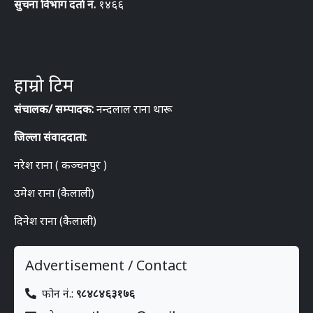
सुचना विभाग दर्ता नं.
१४६६
हाम्रो टिम
संचालक/ सम्पादक:
नन्दलाल राना थारू
जिल्ला संवाददाता:
नरेश राना ( कञ्चनपुर )
उमेश राना (कैलाली)
दिनेश राना (कैलाली)
Advertisement / Contact
फोन नं.:
९८४८४६३१७६