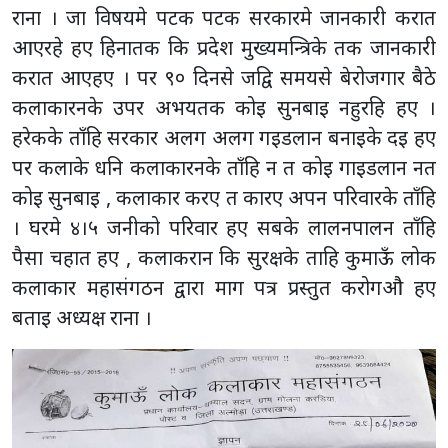
राना । जा विषयमे पटक पटक सरकारमे जानकारी करात
आएरहे हए हिनातक कि प्रदेश मुख्यमन्त्रिके तक जानकारी
करात आएहए । पर ९० दिनसे जद्वि समयसे बेरोजगार बैठे
कलाकारनके उपर अभयतक कोइ सुनबाइ नहुरहि हए ।
हरेकके ताँहि सरकार अलग अलग गइडलान बनाइके दइ हए
पर कलाके धनि कलाकारनके ताँहि न त कोइ गाइडलान नत
कोइ सुनबाइ , कलाकार करए त कारए अपन परिवारके ताँहि
। घरमे ४।५ जनीको परिवार हए सबके लालनपालन ताँहि
पैसा चहात हए , कलाकरान कि सुरक्षके ताहि कुमाऊँ लोक
कलाकार महासंगठन द्वारा माग पत्र प्रस्तुत करोगऔ हए
बताइ अध्यक्ष राना ।