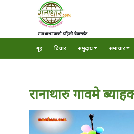
रानाथारु भाषाको पहिलो वेवासईत
गृह
विचार
समुदाय
समाचार
रानाथारु गावमे ब्याह