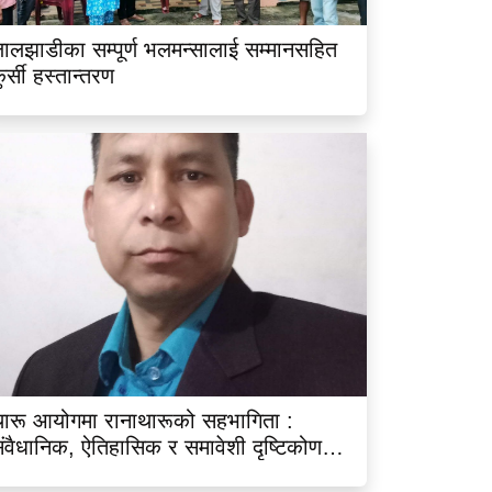
ालझाडीका सम्पूर्ण भलमन्सालाई सम्मानसहित
ुर्सी हस्तान्तरण
ारू आयोगमा रानाथारूको सहभागिता :
ंवैधानिक, ऐतिहासिक र समावेशी दृष्टिकोणबाट
िश्लेषण