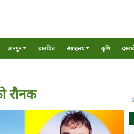
ज्ञानगुन
बातचित
संग्राहलय
कृषि
दस्ता
को रौनक