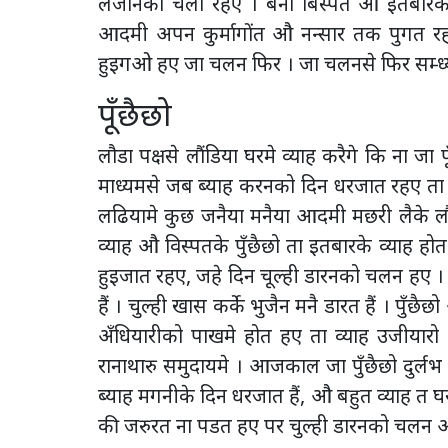
लैजानको चला रहए । बैना बिस्पत औ इतबारके
आदमी अपन कुर्मागोंत औ नन्सार तक पुगत 
हुइगओ हए जा चलन फिर । जा चलनसे फिर सम्ध्यान
पूँछैछो
लौडा पक्षसे लौंडिया घरमे व्याह करैगे कि ना ज
माध्यमसे जब ब्याह करनको दिन धरजात रहए ता 
लढियामे कुछ जनैया मनैया आदमी मछरी लैके लौं
व्याह औ विस्पतके पुँछैछो ता इतबारके व्याह होत 
हुइजात रहए, जहे दिन चूल्ही डारनको चलन हए । लौं
हैं । चुल्ही खास कर्के भुजैन मनै डारत हैं । पुँ
अँधियारीको पाखमे होत हए ता व्याह उजीयारो
रानाथारु समुदायमे । आजकाल जा पुँछैछो दुर्लभ
ब्याह मगनीके दिन धरजात हैं, औ बहुत व्याह त घरघु
की जरुरत ना पडत हए पर चुल्ही डारनको चलन 