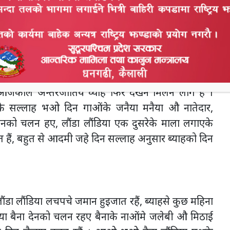
ान अपन गाओंभरसे आदमी बुलानको चलन रहए औ बो लड्डू
े पुगत रहए ।
हुइगओ आजकाल चट्ट मगनी पट्ट ब्याहा को मान्यता
 रहैं आजकल लौंडा लौंडिया दुनेको मन चित्त बुझाएके
ातीमे इकल्लो मगनी होत रहैं पर ब्याहमे लौंडा लौडियाको
 मारे आजकाल अन्तरजातिय व्याह फिर देखन मिलन लागे हैं ।
के सल्लाह भओ दिन गाओंके जनैया मनैया औ नातेदार,
जानको चलन हए, लौंडा लौंडिया एक दुसरेके माला लगाएके
रत हैं, बहुत से आदमी जहे दिन सल्लाह अनुसार ब्याहको दिन
ंडा लौंडिया लचपचे जमान हुइजात रहैं, ब्याहसे कुछ महिना
या बैना देनको चलन रहए बैनाके नाओंमे जलेबी औ मिठाई