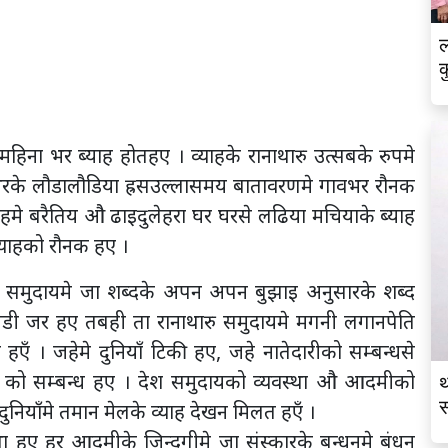
ल
क
हिना भर ब्याह होतहए । व्याहके रानाथारु उत्सबके रुपमे
वभरके लौडालौडिया ह्रसउल्लासमय बातावरणमे गावभर रौनक
मे बरैतिय औ ढाइदुलेहरा घर घरसे लढिया मचियाके ब्याह
्याहको रौनक हए ।
ेश, समुदायमे जा शब्दके अपन अपन बुझाइ अनुसारके शब्द
 बडी जर हए तबही ता रानाथारु समुदायमे मगनी लगानपेति
हएँ । जहेमे दुनियाँ टिकी हए, जहे नातेदारीको सम्बन्धसे
ो सम्बन्ध हए । देश समुदायको व्यवस्था औ आदमीको
थ
स
नियाँमे तमान मेलके व्याह देखन मिलत हएँ ।
व
था हए हर आदमीके जिन्दगीमे जा संस्कारके बन्धनमे बंधन