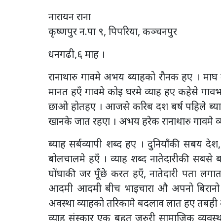
नारायन राना
कृष्णपुर न.पा ९, पिपरिया, कञ्चनपुर
धनगढी,६ माह ।
रानाथारु गावमे अभय ब्याहको रौनक हए । माघ म
मानत हएँ गावमे कोइ घरमे व्याह हए कहेसे गा
छाओ होतहए । आजसे करिब दश बर्ष पहिले ब्याह
खानके जात रहएा । अभय हरेक रानाथारु गावमे व
ब्याह सर्बव्यापी शब्द हए । दुनियाँकी सबय द
बोलचालमे हएँ । व्याह शब्द नातेदारीकी सबसे
घोंघाकी जर पूँछे करत हएँ, नातेदारी पता लगात 
आदमी आदमी बीच भाइचारा औ अपनो बिरानो क
अवस्था व्याहको तरिकामे बदलाव लात हए तबही दु
व्याह संस्कार एक बहुत जरुरी सामाजिक व्यवस्