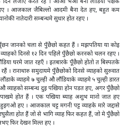
 दिन लैजाए करत रहैं । आओ भओ बैना लौंडिया पक्षके
रहए । आजकाल जैबिल्लो आदमी बैना देत हए, बहुत कम
ोकी नातेदारी सम्बन्धमे सुधार होत रहए ।
ा पूँछन जानको चला से पुँछैछो कहत हैं । मझपतिया या कोइ
व्याहको दिनसे १२ दिन पहिले पुँछैछो करनको चलन रहए ।
डिया घरमे जात रहएँ । इतबारके पूँछैछो होतो त बिस्पतके
रहैं । रानाथारु समुदायमे पुँछैछोको दिनसे व्याहको सुरुवात
डाके व्याहमे ७ चुल्ही औ लौंडियाके व्याहमे ५ चुल्ही डारत
छैछो औ व्याहको सम्बन्ध दुइ पखिया होन पडत हए, अगर पुँछैछो
 पाखमे होत हैं । एक पखिया ब्याह अशुभ मानो जात हए
 हुइगओ हए । आजकाल चट्ट मगनी पट्ट व्याहके मारे जद्दासे
सैला होत हैं जो से भागि व्याह फिर कहत हैं, जो मे पुँछैछो
अभए फिर देखन मिल्त हए ।