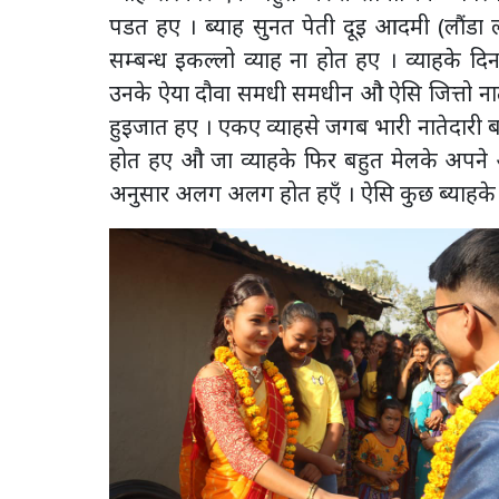
पडत हए । ब्याह सुनत पेती दूइ आदमी (लौंडा
सम्बन्ध इकल्लो व्याह ना होत हए । व्याहके दिन
उनके ऐया दौवा समधी समधीन औ ऐसि जित्तो नातेदा
हुइजात हए । एकए व्याहसे जगब भारी नातेदारी ब
होत हए औ जा व्याहके फिर बहुत मेलके अपने 
अनुसार अलग अलग होत हएँ । ऐसि कुछ ब्याहके नि