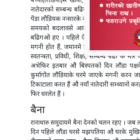
नातेदारको सम्बन्ध बढिया बनानमारे मगनी ख
पेंडा लौडियक नन्सारके नातेदार तक बैना के रुपम
समयको बदलावसे आजकाल ऐसो देखन दुलम्मो 
बढिगओ हए । पहिले ऐया दौवक् मनकी मगनी होत
मगनी होत हैं, जमानमे होत हैं । पहिले अपनी ज
स्वतन्त्रता, प्रविधी, शिक्षा, सम्बन्ध बढो के
अभेफिर इतबार औ बिस्पतको दिन लौंडा पक्ष
कुर्मागोंत लौंडियाके घरमे जाएके मगनी करन 
टिकाटाला करत हैं औ नयाँ नातेदारी सम्ध्यानो क
फिर धरलेत हैं ।
बैना
रानाथारु समुदायमे बैना देनको चलन रहए । जब लौ
दिन पहिले लौंडा घरसे मझपतिया औ घरके मुखि