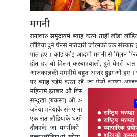
मगनी
रानाथारु समुदायमे ब्याह करन ताहीं लौंडा लौ
लौंडिया दुने घेनसे नातेदारी जोरनको एक संस्का
पात हए । कोइ कोइ आदमी मगनी से मिलन फिर कहत
होत हए बो मिलन करबानबालो, दुने घेनसे ब
आजकालकी मगनीमे बहुत अन्तर हुइगओ हए । पहिले
पर ब्याह बडेमे करत रहैं, जा ऐसो कुप्रथा आज
महिनामे इतबार औ बिसपतके दिन मगनी करनको 
सन्दूखा (बकसा) औ ७÷८ घल्लामे पेंडा, खोया, ल
जनैया मनैयाके संगए नातेदार औ नचकरहीया आदम
एक रात लौंडियाके घरमे नाचगान करतए बहुत हँस
दौवनके जा मगनीको पेंडा, लड्डुको बडो 
बच्चा(लौंडिया)से खोया, पेंडा जैसे शब्दसे ब