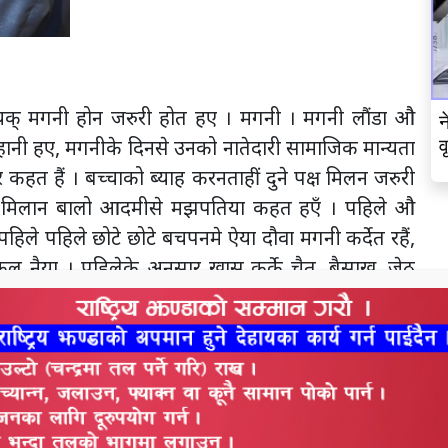
ंडियक् मगनी होन जरुरी होत हए । मगनी । मगनी लौंडा औ
न
र हानी हए, मगनीके दिनसे उनको नातेदारी सामाजिक मान्यता
व
 हैं । बच्चाको ब्याह करनताहीं दुने पक्ष मिलन जरुरी
ात मिलान बालो आदमीसे मझपतिया कहत हएँ । पहिले औ
 पहिले छोटे छोटे बचपनमे ऐया दौवा मगनी कर्देत रहैं,
कल नैया । पहिलेके अनुसार खास कर्के चैत, बैसाख, जेठ
चलन होत रहए । लौंडा घेनसे २÷४ लढियामे कम्तिमे एक
ड्डू, खोपडा भरके गस्ती(रुमाल) से मोहडो बाँधके गाओंके
ी (लौंडा लोग) जाए करत रहैं । उनसे मगनाहरा कहत रहैं
ीमजाक, जनौनी प्रतिस्पर्धा फिर चल्त रहए । पहिलेक ऐया
लालच होत रहए तबही पहिले पहिले तमान आदमी अपन
ुलाए करत रहैं जो पिच्छु उनकी नाओं बन्जाए । गाउँघर औ