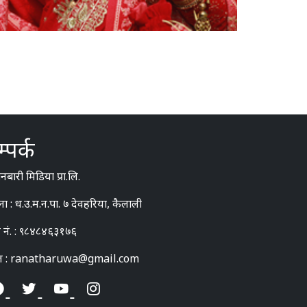
्पर्क
बारी मिडिया प्रा.लि.
ना : ध.उ.म.न.पा. ७ देवहरिया, कैलाली
 नं. : ९८४८४६३१७६
ल : ranatharuwa@gmail.com