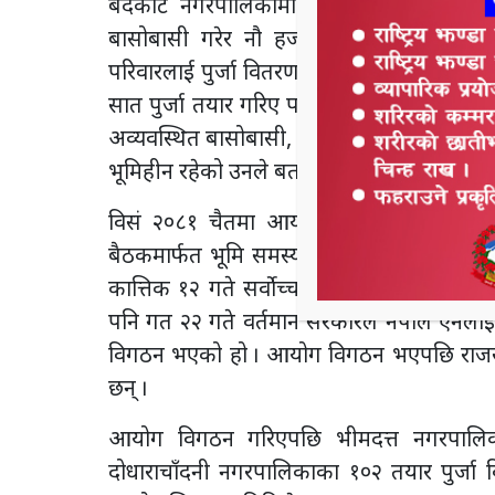
बेदकोट नगरपालिकामा ३०८ भूमिहीन दलित, 
बासोबासी गरेर नौ हजार ५३४ भूमिहीन परिवार
परिवारलाई पुर्जा वितरण गरिएको पन्तले बताए।
सात पुर्जा तयार गरिए पनि पाँच पुर्जा वितरण 
अव्यवस्थित बासोबासी, १९५ भूमिहीन सुकुमवासी
भूमिहीन रहेको उनले बताए।
विसं २०८१ चैतमा आयोगले पूर्णता पाए पनि 
बैठकमार्फत भूमि समस्या समाधान आयोग र त्यसक
कात्तिक १२ गते सर्वोच्च अदालतले सो निर्णय
पनि गत २२ गते वर्तमान सरकारले नेपाल ऐनलाई 
विगठन भएको हो । आयोग विगठन भएपछि राजस्व
छन् ।
आयोग विगठन गरिएपछि भीमदत्त नगरपालिकाम
दोधाराचाँदनी नगरपालिकाका १०२ तयार पुर्जा