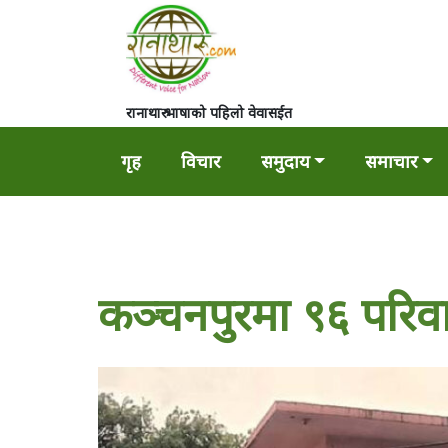
रानाथारु भाषाको पहिलो वेवासईत
गृह
विचार
समुदाय
समाचार
कञ्चनपुरमा ९६ परिव