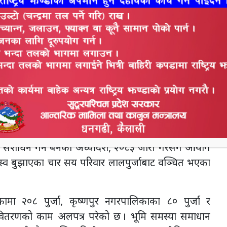
२०५ भूमिहीन सुकुमवासी र नौ हजार २१ अव्यवस्थित
 रहेका छन् । त्यसै गरी बेलडाँडी गाउँपालिकाका पाँच
 उनले बेलडाँडी गाउँपालिकामा ३८ लगत सङ्कलन गरिएकोमा
गर्न सकिएको बताए। बेलडाँडी गाउँपालिकामा चार हजार ४०३
न
 र १५७ परिवार भूमिहीन दलित गरेर चार हजार ७५५ परिवार
व
सुशीला कार्की सरकारले गत २३ असोजको मन्त्रीपरिषद्
ा जिल्ला समिति खारेज गर्ने निर्णय गरेको थियो तर गत
 बदर गरेपछि पुनः लालपुर्जा वितरणको काम अगाडि बढाइए
संशोधन गर्न बनेको अध्यादेश, २०८३ जारी गरेसँगै आयोग
 बुझाएका चार सय परिवार लालपुर्जाबाट वञ्चित भएका
ा २०८ पुर्जा, कृष्णपुर नगरपालिकाका ८० पुर्जा र
 वितरणको काम अलपत्र परेको छ । भूमि समस्या समाधान