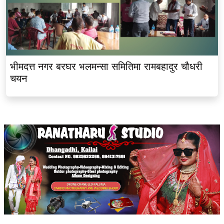
भीमदत्त नगर बरघर भलमन्सा समितिमा रामबहादुर चौधरी
चयन