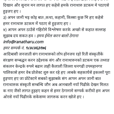
दिखान और सुनान मन लागत हए कहेसे हमके रानाथारु डटकम मे पठाएसे
हुइजए हए ।
३) अपन जानी भइ कोइ बात ,कथा, कहानी, किस्सा कुछ भि हए कहेसे
हमर रानाथारु डटकम में पठाए से हुइजाए हए ।
४) आपन अपन ठाउँसे गहिरोमे विश्लेषण करके अच्छो से कहात सल्लाह
सुझाब दय सकत हव ।
हमय ईमेल करन बालो ठेगाना
info@ranatharu.com
हमर सम्पर्क नं.
९८४८४६३१७६
आदिबासी जनजाती संग रानाथारुको लोप होनजय रहो रिती संस्कृतीके
संरक्षण सम्बद्धन करन उद्देश्यक संग और रानाथारुनको डटकम एक तथ्यङ
संकलन केन्द्रके रुपमे बढान ताही कैलाली जिल्ला धनगढी उपमहानगर
पालिकासे हमर वेब प्रोजेक्ट शुरु कर रहे हए ।सबके सहकार्यसे इकल्लो पूरा
हुइपाए हए जा प्रोटेक्टमे सबको सुझाबके संग आपन अपन जानी बात
रानाथारुक संस्कृती सम्बन्धि जौन अब आनबाली नयाँ पिढीके देखन मिलत
क नाए जैसो लागत हुइहए कहन से हमर ठेगानामे सम्पर्क करीयो हम अपन
ओरसे नयाँ पिढीनके सकेसम्म जागरुक करन खोजे हए ।