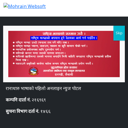
Skip
हाम्रो बारेमा
आँगनबारी मिडिया प्रा.लि द्वारा संचालित
www.ranatharu.com
रानाथारु भाषाको पहिलो अनलाइन न्युज पोटल
कम्पनि दार्ता नं.
२१६९६९
सुचना विभाग दर्ता नं.
१४६६