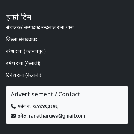
हाम्रो टिम
संचालक/ सम्पादक:
नन्दलाल राना थारू
जिल्ला संवाददाता:
नरेश राना ( कञ्चनपुर )
उमेश राना (कैलाली)
दिनेश राना (कैलाली)
Advertisement / Contact
फोन नं.:
९८४८४६३१७६
इमेल:
ranatharuwa@gmail.com