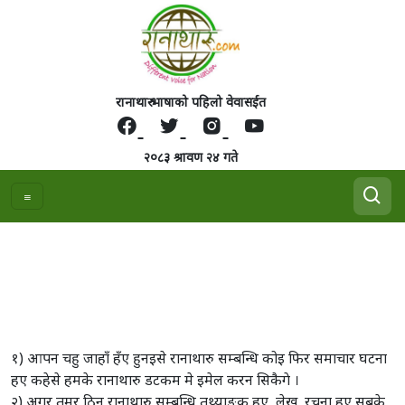
रानाथारु भाषाको पहिलो वेवासईत
२०८३ श्रावण २४ गते
सहयोग कैसेक कराँए ?
१) आपन चहु जाहाँ हँए हुनइसे रानाथारु सम्बन्धि कोइ फिर समाचार घटना
हए कहेसे हमके रानाथारु डटकम मे इमेल करन सिकैगे ।
२) अगर तमर ठिन रानाथारु सम्बन्धि तथ्याङक हए ,लेख ,रचना हए सबके