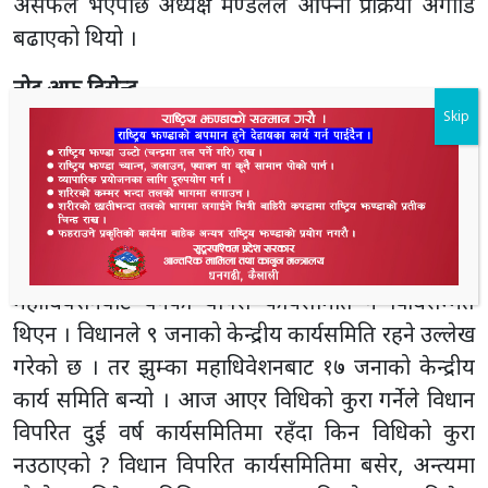
असफल भएपछि अध्यक्ष मण्डलले आफ्नो प्रक्रिया अगाडि
बढाएको थियो ।
Skip
नोट अफ डिसेन्ट
महाधिवेशन विधिसम्मत भएन भन्दै नोट अफ डिसेन्टसहित
महासचिव किशोर चौधरीको नेतृत्वमा एउटा टोलीले आफ्नो
फरक मत पे गर्यो । फरक मत राख्न पाइन्छ, पाउन पनि पर्छ
। तर कस्तो विधिको कुरा गरेको, त्यो स्पष्ट भएन । विधिकै
कुरा गर्ने हो भने सुनसरीको झुम्कामा भएको तेसो
महाधिवेशनबाट बनेको थापस कार्यसमिति नै विधिसम्मत
थिएन । विधानले ९ जनाको केन्द्रीय कार्यसमिति रहने उल्लेख
गरेको छ । तर झुम्का महाधिवेशनबाट १७ जनाको केन्द्रीय
कार्य समिति बन्यो । आज आएर विधिको कुरा गर्नेले विधान
विपरित दुई वर्ष कार्यसमितिमा रहँदा किन विधिको कुरा
नउठाएको ? विधान विपरित कार्यसमितिमा बसेर, अन्त्यमा