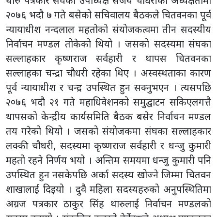
थारु पत्रकार संघका उपाध्यक्ष संजय चौधरीको अध्यक्षतामा
२०७६ भदौ ७ गते बसेको सचिवालय बैठकले चितवनका पूर्व
न्यायाधीश नन्दलाल महतोको संयोजकत्वमा तीन सदस्यीय
निर्वाचन मण्डल तोकेको थियो । जसको सदस्यमा संघका
सल्लाहकार कृष्णराज सर्वहारी र थापस चितवनका
सल्लाहका चन्द्रा चौधरी रहेका थिए । अस्वस्थताका कारण
पूर्व न्यायाधीश र चन्द्र उपस्थित हुन सक्नुभएन । त्यसपछि
२०७६ भदौ २१ गते महाधिवेशनको समुद्घाटन सकिएलगत्तै
थापसको केन्द्रीय कार्यसमिति बैठक बसेर निर्वाचन मण्डल
तय गरेको थियो । जसको संयोजकमा संघका सल्लाहकार
लक्की चौधरी, सदस्यमा कृष्णराज सर्वहारी र धन्जु कुमारी
महतो रहने निर्णय भयो । अन्तिम समयमा धन्जु कुमारी पनि
उपस्थित हुन नसकेपछि अर्का सदस्य खोज्ने जिम्मा चितवन
शाखालाई दिइयो । दुवै महिला सदस्यहरुको अनुपस्थितिमा
अग्रज पत्रकार ठाकुर सिंह थारुलाई निर्वाचन मण्डलको