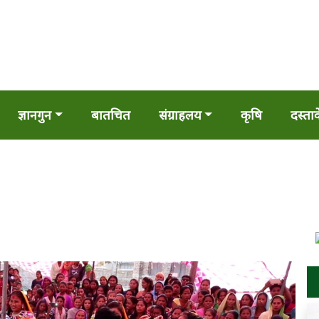
ज्ञानगुन
बातचित
संग्राहलय
कृषि
दस्ता