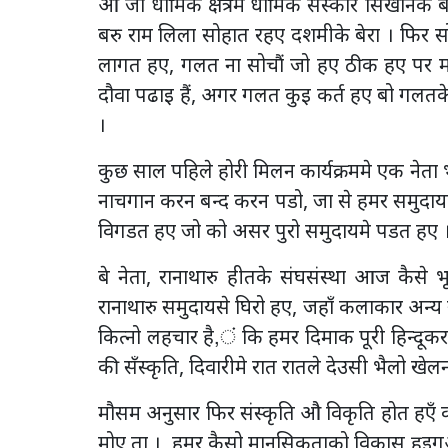
औ जा धार्मिक क्षेत्रमे धार्मिक सँस्कार सिखानक
बरु राम लिला सोहात रहए दशमीके बेरा । फिर 
लागत हए, गलत ना सोचौं जो हए ठीक हए पर म
दौवा पढाइ हैं, अगर गलत कुइ कर्त हए बो गलतके
।
कुछ साल पहिले होरी मिलन कार्यक्रममे एक नेता
नाचगान करन बन्द करन पडो, जा से हमर समुदाय
विगडत हए जो को असर पुरो समुदायमे पडत हए 
बे नेता, रानाथारु हीतके संघसंस्था आज कैसे 
रानाथारु समुदायसे घिरो हए, जहाँ कलाकार अन्य 
कित्नो लहचार है,ं कि हमर दिमाक पूरी हिन्दू
की सँस्कृति, दिवारीमे रात रातले देउसी भैलो खेल
मौसम अनुसार फिर संस्कृति औ विकृति होत हएँ 
मोए ता ।, हमर कैसो मानसिकताको विकास हुइगओ द