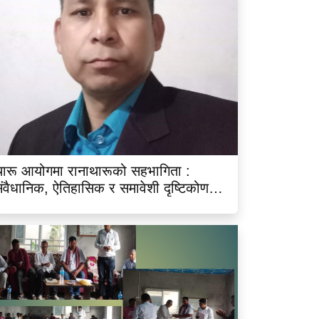
ारू आयोगमा रानाथारूको सहभागिता :
ंवैधानिक, ऐतिहासिक र समावेशी दृष्टिकोणबाट
िश्लेषण