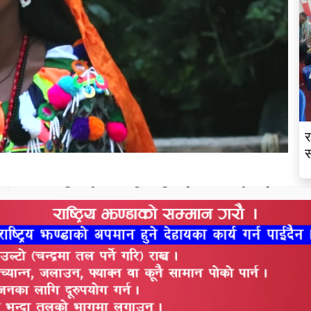
र
स
सो मेला, अक्षा, मिर मोटर साइकिल फिर नैया आज दौवा लैगव
काटके सेहरो फिर हौं, आज ना जापएहौं । तुम जाओ यार ।
 ।
ैं अब तहूँ जा पढ……
नसे पहिले फेसबुक खोलके एकघरी देखो औ, पडो पडो