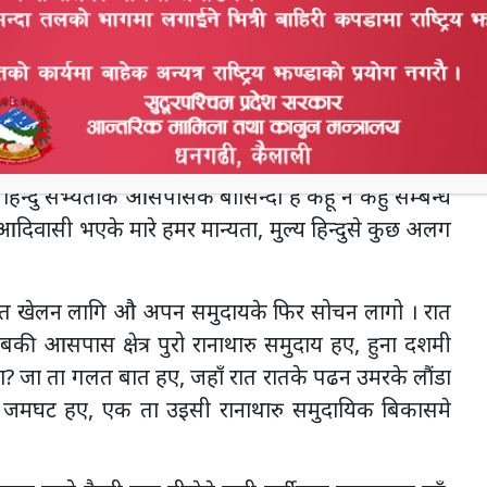
नी लागत रहए । औ सँगीकी बात फिर मनमे खेलन लागी रहए,
े बारेमे सोचन लागो ।
दशमीको घटस्थापनासे सुरु हूइके पूरनमासी तक हन्ना झिँझि
िन्दु सभ्यताके आसपासके बासिन्दा हैं कहूँ न कहुँ सम्बन्ध
आदिवासी भएके मारे हमर मान्यता, मुल्य हिन्दुसे कुछ अलग
 बात खेलन लागि औ अपन समुदायके फिर सोचन लागो । रात
बकी आसपास क्षेत्र पुरो रानाथारु समुदाय हए, हुना दशमी
? जा ता गलत बात हए, जहाँ रात रातके पढन उमरके लौंडा
हीकी जमघट हए, एक ता उइसी रानाथारु समुदायिक बिकासमे