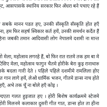
रमे छूट, आसपासके स्थानिय सरकार फिर अँधरा बने पचाए रहे हैं
न सबके मानन पडत हए, उनकी सँस्कृति सँस्कृति होत हएँ
 हम फिर सहर्ष स्विकार कर्त हयें, उनकी समर्थन कर्देत हैं
िना जबकी तमान आदिवासी लोग नेपालमे दशमी ना मान्त
लो मेला, महोत्सव लगरहे हैं, बो फिर रात रातमे तक हम बा मे
सिए मेला, महोत्सव फागुन चैतमे होरीके बेरा कुइ रानाथारु
ेनके बदला गारी देते । पहिले पहिले दशमीमे रामलिला होए
ीत गान लागे हयें, लेओ धार्मिक भजन, गीतमे डान्स नाच होते
 अभे तक चूँ ना बोले हएँ कोइ ।
दएता गलत हुइजात हए । होरी बिशेष कार्यक्रममे स्टेजमे
री मिलनमे कलाकार दुसरी गीत गात, डान्स होत ता हीना