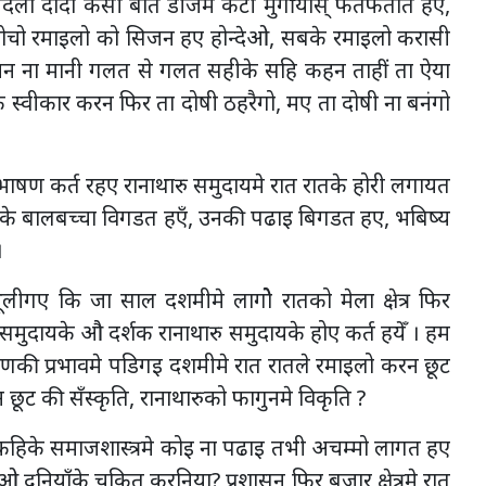
े बदला दादो कैसी बात डीजेमे कटी मुर्गीयास् फतफतात हएँ,
सोचो रमाइलो को सिजन हए होन्देओ, सबके रमाइलो करासी
न ना मानी गलत से गलत सहीके सहि कहन ताहीं ता ऐया
 स्वीकार करन फिर ता दोषी ठहरैगो, मए ता दोषी ना बनंगो
 भाषण कर्त रहए रानाथारु समुदायमे रात रातके होरी लगायत
के बालबच्चा विगडत हएँ, उनकी पढाइ बिगडत हए, भबिष्य
।
भूलीगए कि जा साल दशमीमे लागोे रातको मेला क्षेत्र फिर
समुदायके औ दर्शक रानाथारु समुदायके होए कर्त हयेँ । हम
करणकी प्रभावमे पडिगइ दशमीमे रात रातले रमाइलो करन छूट
न छूट की सँस्कृति, रानाथारुको फागुनमे विकृति ?
कहिके समाजशास्त्रमे कोइ ना पढाइ तभी अचम्मो लागत हए
ुनियाँके चकित करनिया? प्रशासन फिर बजार क्षेत्रमे रात