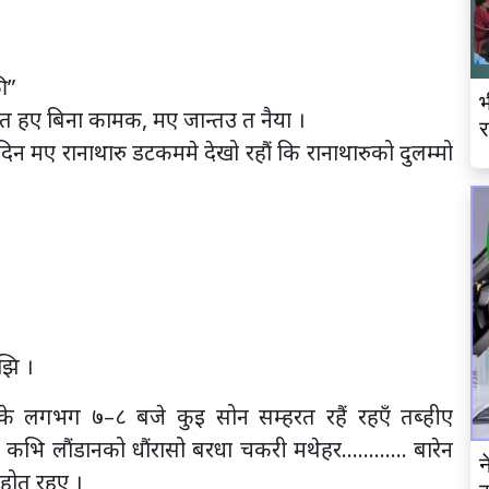
ी”
भ
हए बिना कामक, मए जान्तउ त नैया ।
र
दिन मए रानाथारु डटकममे देखो रहौं कि रानाथारुको दुलम्मो
झि ।
के लगभग ७–८ बजे कुइ सोन सम्हरत रहैं रहएँ तब्हीए
 कभि लौंडानको धौंरासो बरधा चकरी मथेहर………… बारेन
न
 होत रहए ।