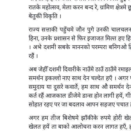
रातके महोत्सव, मेला करन बन्द रे, ग्रामिण क्षेत्
बेतुकी विकृति ।
राज्य सत्ताकी पहुँचमे जौन पुगे उनकी चालचल
हिना, उनके प्रशासन से फिर इजाजत मिल्त हए हिना,
। अभे दशमी सबके माननको परम्परा बनिगओ ह
रहैं ।
अब जेहीँ दशमी दिवारीके नाउँमे ठाउँ ठाउँमे रमाइ
समर्थन इकल्लो नाए साथ देन चल्देत हएँ । अगर ऐ
समुदाय या दुसरे कवार्ते, हम साथ औ समर्थन द
कर्त रहैं आजकाल डीजेमे डान्स होन लागी हयें, ग
सोहात रहए पर जा बदलाव आपन सहजए पचात हएँ,
अगर हम तीज बिशेषमे झाँकीके रुपमे होरी खेल्
खेलत हयें ता बाको आलोचना करन लागत हएँ, हो