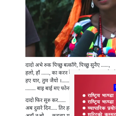
दादो अभे रुक पिच्छु बत्काँगे, पिच्छु सुनैए ……,
हलो, हाँ ……, का करन रे इत्नो रात, मेला….. कै
हए यार, तुम जैयो ।…….. ना यार, मए आज धान 
…….. बाइ बाई मए फोनकी बात जल्दी निभटादओ
दादो फिर सुरु कर……
अब दुसरे दिन….. तिर हलो बारे सँगी बात कट्बाद
अहाँ तओ….. कहतए मए अपन पढाइकी बुक खोल