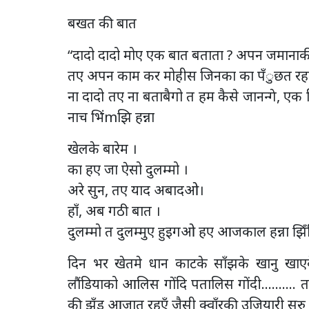
बखत की बात
“दादो दादो मोए एक बात बताता ? अपन जमानाक
तए अपन काम कर मोहीस जिनका का पँुछत रहत 
ना दादो तए ना बताबैगो त हम कैसे जानन्गे, एक 
नाच भिंmझि हन्ना
खेलके बारेम ।
का हए जा ऐसो दुलम्मो ।
अरे सुन, तए याद अबादओ।
हाँ, अब गठी बात ।
दुलम्मो त दुलम्मुए हुइगओ हए आजकाल हन्ना झिँ
दिन भर खेतमे धान काटके साँझके खानु खाए
लौंडियाको आलिस गोंदि पतालिस गोंदी………. त
की झूँड आजात रहएँ जैसी क्वाँरकी उजियारी सुरु