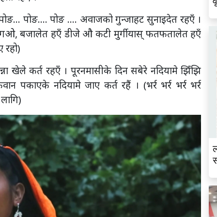
व
 पोङ… पोङ…. पोङ …. अवाजको गुन्जाहट सुनाइदेत रहएँ ।
ओ, बजालेत हएँ डीजे औ कटी मुर्गीयास् फतफतालेत हएँ
ए रहो)
ना खेले कर्त रहएँ । पूरनमासीके दिन सबेरे नदियामे झिँझि
 पकाएके नदियामे जाए कर्त रहैं । (भर्र भर्र भर्र भर्र
 लागि)
ल
स