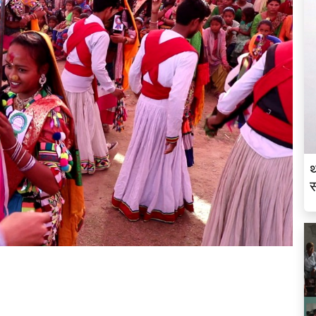
थ
स
व