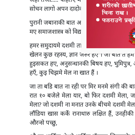
सोचन लागो अपन दादोकी बात,
पुरानी जबानाकी बात अन्सुनी दसतान सुन्त हा
मए समाजशास्त्र को विद्यार्थी समाजिक परिवर्तन क
हमर समुदायमे दशमी ता ना मान्त हएँ, पर ठीक्क 
खेलन कुछ रहस्य, ज्ञान जरुर हए । जा बात त हम ह
हुइसकत हए, अनुसन्धानकी बिषय हए, भुमिपुत्र, 
हएँ, कुइ चिझमे मेल ना खात हैं ।
जा ता बडि बात ना रही पर मिर मनमे संगी की
रात १० बजेले मेला यार, बो फिर दशमी मेला, ज
मेला? जो दशमी ना मनात उनके बीचमे दशमी मेला
लौंडिया खास कर्के रानाथारु लक्षित हैं, उन
औरन्से पच्छु,