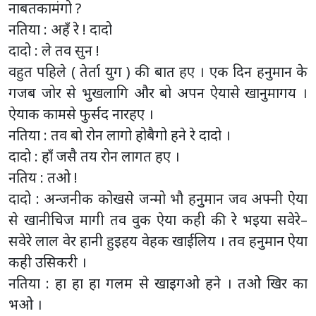
नाबतकामंगो ?
नतिया : अहँ रे ! दादो
दादो : ले तव सुन !
वहुत पहिले ( तेर्ता युग ) की बात हए । एक दिन हनुमान के
गजब जोर से भुखलागि और बो अपन ऐयासे खानुमागय ।
ऐयाक कामसे फुर्सद नारहए ।
नतिया : तव बो रोन लागो होबैगो हने रे दादो ।
दादो : हाँ जसै तय रोन लागत हए ।
नतिय : तओ !
दादो : अन्जनीक कोखसे जन्मो भौ हनुुमान जव अफ्नी ऐया
से खानीचिज मागी तव वुक ऐया कही की रे भइया सवेरे–
सवेरे लाल वेर हानी हुइहय वेहक खाईलिय । तव हनुमान ऐया
कही उसिकरी ।
नतिया : हा हा हा गलम से खाइगओ हने । तओ खिर का
भओ ।