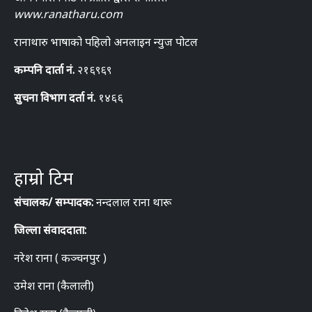
www.ranatharu.com
रानाथारु भाषाको पहिलो अनलाइन न्युज पोटल
कम्पनि दार्ता नं.
२१६९६९
सुचना विभाग दर्ता नं.
१४६६
हाम्रो टिम
संचालक/ सम्पादक:
नन्दलाल राना थारू
जिल्ला संवाददाता:
नरेश राना ( कञ्चनपुर )
उमेश राना (कैलाली)