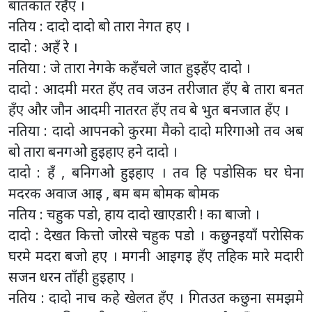
बातकात रहँए ।
नतिय : दादो दादो बो तारा नेगत हए ।
दादो : अहँ रे ।
नतिया : जे तारा नेगके कहँचले जात हुइहँए दादो ।
दादो : आदमी मरत हँए तव जउन तरीजात हँए बे तारा बनत
हँए और जौन आदमी नातरत हँए तव बे भुत बनजात हँए ।
नतिया : दादो आपनको कुरमा मैको दादो मरिगाओ तव अब
बो तारा बनगओ हुइहाए हने दादो ।
दादो : हँ , बनिगओ हुइहाए । तव हि पडोसिक घर घेना
मदरक अवाज आइ , बम बम बोमक बोमक
नतिय : चहुक पडो, हाय दादो खाएडारी ! का बाजो ।
दादो : देखत कित्तो जोरसे चहुक पडो । कछुनइयाँ परोसिक
घरमे मदरा बजो हए । मगनी आइगइ हँए तहिक मारे मदारी
सजन धरन ताँही हुइहाए ।
नतिय : दादो नाच कहे खेलत हँए । गितउत कछुना समझमे