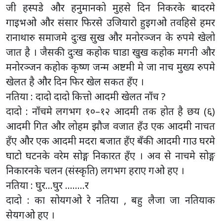
जी हस्पडे और हनुमानको मुहसे दिन निकरके बादरमे
गाइभओ और संसार फिरसे उजियारो हुइगओ तवहिसे हमर
रानाथारु समाजमे दुःख सुख और मनोरञ्जन के रुपमे खेलो
जात है । जैसकी दुःख कहोक घाडा खुख कहोक मगनी और
मनोरञ्जन कहोक कृष्ण जन्म अष्टमी मे जा नाच मुख्य रुपमे
खेलत है और दिन फिर खेल सकत हँए ।
नतिया : दादो दादो कित्तो आदमी खेलत नाँच ?
दादो : नाँचमे लगभग १०–१२ आदमी तक होत है छय (६)
आदमी गित और लोहम झौज वजात हँउ एक आदमी नाचत
हँए और एक आदमी मदरा बजात हँए बँकी आदमी गाउ घरमे
घाटो घटनके वरेम सोङ्ग निकारत हँए । अव से नाचमे सोङ्ग
निकारनके चलन (संस्कृति) लगभग हराए गओ हए ।
नतिया : घुर…घुर ……..र
दादो : का सोयगओ रे नतिया , बहु लैजा जा नतियाक
सेयगओ हए ।