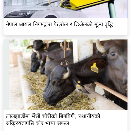
नेपाल आयल निगमद्वारा पेट्रोल र डिजेलको मूल्य वृद्धि
लालझाडीमा भैंसी चोरीको बिगबिगी, स्थानीयको
सक्रियतापछि चोर भाग्न सफल