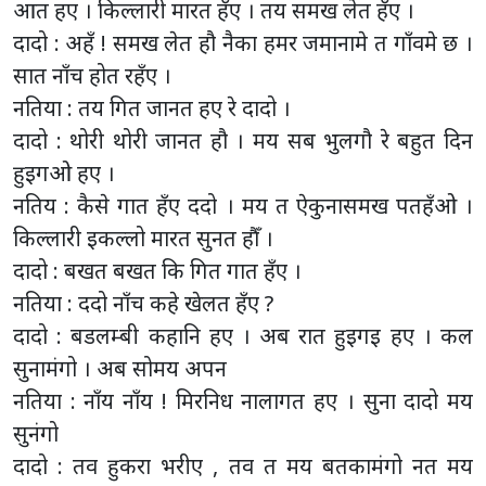
आत हए । किल्लारी मारत हँए । तय समख लेत हँए ।
दादो : अहँ ! समख लेत हौ नैका हमर जमानामे त गाँवमे छ ।
सात नाँच होत रहँए ।
नतिया : तय गित जानत हए रे दादो ।
दादो : थोरी थोरी जानत हौ । मय सब भुलगौ रे बहुत दिन
हुइगओ हए ।
नतिय : कैसे गात हँए ददो । मय त ऐकुनासमख पतहँओ ।
किल्लारी इकल्लो मारत सुनत हौँ ।
दादो : बखत बखत कि गित गात हँए ।
नतिया : ददो नाँच कहे खेलत हँए ?
दादो : बडलम्बी कहानि हए । अब रात हुइगइ हए । कल
सुनामंगो । अब सोमय अपन
नतिया : नाँय नाँय ! मिरनिध नालागत हए । सुना दादो मय
सुनंगो
दादो : तव हुकरा भरीए , तव त मय बतकामंगो नत मय