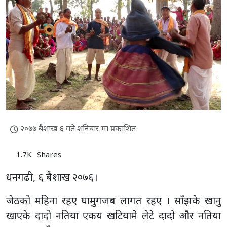
२०७७ बैशाख ६ गते शनिबार मा प्रकाशित
1.7K
Shares
धनगढी, ६ बैशाख २०७६।
जेठको महिना रहए घामुगजब लागत रहए । साँझके खानु
खाएके दादो नतिया एकय खटियामे लेटे दादो और नतिया