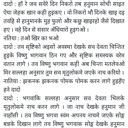
दादो : हाँ रे जव सवेरे दिन निकरो तब हनुमान सोची साइत
ऐया जेहक खान कही हुइकए । वो निकरो भौ दिनके खाइ दइ
तवहि से हानुमानके मुह फुलो और कछु खाइरहो जैसे दिखात
हए । वहे दिन से संसार अँधियारो हुइगओ ।
नतिया : तओ खिर का भओ
दादो : तव सृष्टिको अइसो अवस्था देखके सव देवता चिन्तित
हुइके विष्णु भागवान ठिन गए और सृष्टिक समस्यक वरेम
वतान लागे । तव विष्णु भगवान कही अब चिन्ता मतलेवओ
मिर सल्लहा अनुसार तुम सव मृतुलोकमे जएके नाच करियो ।
नातिया : झकनक झकनक पोमक पोमक करन लागे हुइहँए
हने दादो
दादो : भगवाकि सल्लहा अनुसार सव देवता भिलके
मृतुलोकमे नाच करन लागे । जा नाच देखके हनुमान जी
नाहाँसी । तव विष्णु भगवा स्वंम अपनय नाचमे जएके सोङ्ग
बन्नके दिखान लागे तव विष्णु भगवाक सोङ्ग देखके हनुमान