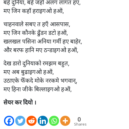
बहे दुनिया, बहे जहाँ अलग लागत हए,
मए जिन कहाँ हराइगओ हओं,
चाहनवाले सबए त हएँ आसपास,
मए जिन कौनके ढुँडन डटो हओं,
खलखल पसिना अनिया गर्मी हए बाहेर,
और बरफ हानि मए ठन्डाइगओ हओं,
देख डारो दुनियाको रमझम बहुत,
मए अब बुढाइगओ हओं,
उठाएके फेँकदे मोके नरकमे भगवान्,
मए हिना जीके बिल्लाइगओ हओं,
सेयर कर दियो ।
0
Shares