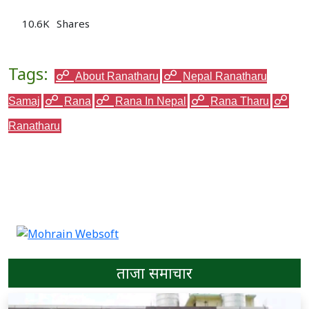
10.6K
Shares
Tags:
About Ranatharu
Nepal Ranatharu
Samaj
Rana
Rana In Nepal
Rana Tharu
Ranatharu
ताजा समाचार