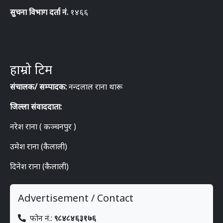
सुचना विभाग दर्ता नं.
१४६६
हाम्रो टिम
संचालक/ सम्पादक:
नन्दलाल राना थारू
जिल्ला संवाददाता:
नरेश राना ( कञ्चनपुर )
उमेश राना (कैलाली)
दिनेश राना (कैलाली)
Advertisement / Contact
फोन नं.:
९८४८४६३१७६