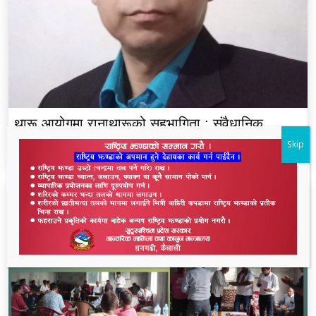
थारू आयोगमा रानाथारूको सहभागिता : संवैधानिक,
ऐतिहासिक र समावेशी दृष्टिकोणबाट विश्लेषण
Skip