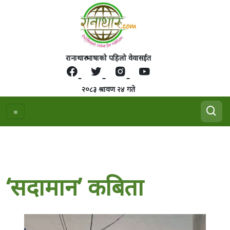
रानाथारु भाषाको पहिलो वेवासईत
२०८३ श्रावण २४ गते
‘सदामान’ कबिता