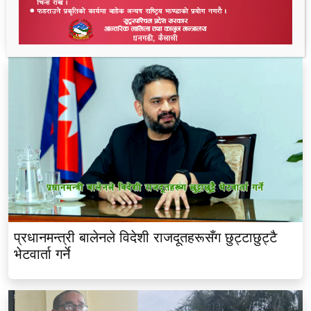
भक्तपुरको सुधार गृहमा युवकको मृत्यु, कुटपिटको
आरोपपछि तनाव
प्रधानमन्त्री बालेनले विदेशी राजदूतहरूसँग छुट्टाछुट्टै
भेटवार्ता गर्ने