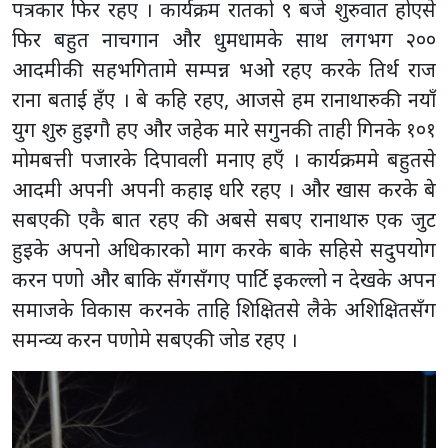
पत्रकार फिर रहए । कार्यक्रम रातको ९ बजे शुरुवात होएसे
फिर बहुत नाचगान और धुमधामके साथ लगभग २००
आदमीकी सहभगितामे सम्पन्न भओ रहए करके तिर्थ राज
राना बताई हँए । बे कहि रहए, आजसे हम रानाथारुकी नयाँ
युग शुरु हुइगौ हए और जहेक मारे सगुनकी ताही गिनके १०१
मोमबत्ती पजारके दिपावली मनाए हएँ । कार्यक्रममे बहुतसे
आदमी अपनी अपनी कहाइ धरि रहए । और खास करके बे
सबएकी एकै बात रहए की अबसे सबए रानाथारु एक जुट
हुइके अपनो अधिकारको माग करके बाके सहिसे सदुपयोग
करन पणो और बाकि सँगसँगए पार्टि इकल्लो न देखके अपन
समाजके विकास करनके ताहि शिक्षितसे लैके अशिक्षितसँग
समन्व्य करन पणोमे सबएकी जोड रहए ।