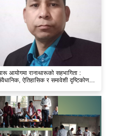
ारू आयोगमा रानाथारूको सहभागिता :
ंवैधानिक, ऐतिहासिक र समावेशी दृष्टिकोणबाट
िश्लेषण