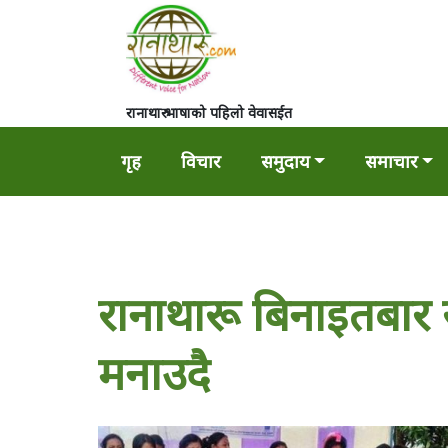
रानाथारु भाषाको पहिलो वेवासईत
गृह
विचार
समुदाय
समाचार
रानाथारू बिनाइतबार र 
मनाउदै