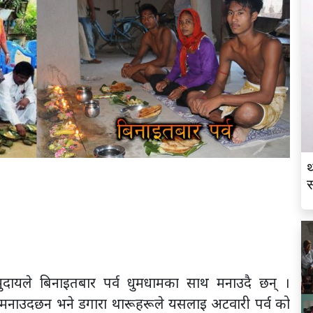
थ
स
व
ामुदायले बिनाइतबार पर्व धुमधामका साथ मनाउदै छन् ।
 मनाउदछन भने डगारा थारूहरूले यसलाइ अटवारी पर्व को