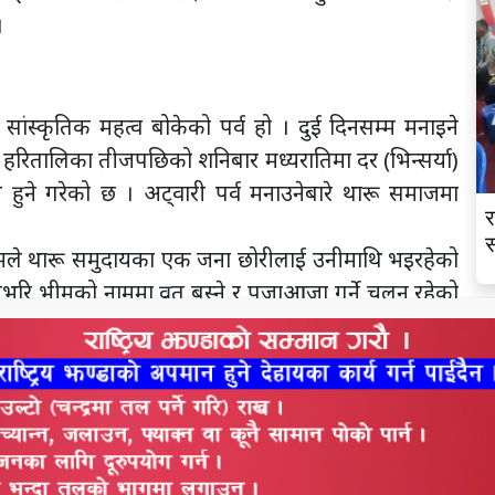
।
वं सांस्कृतिक महत्व बोकेको पर्व हो । दुई दिनसम्म मनाइने
ाड हरितालिका तीजपछिको शनिबार मध्यरातिमा दर (भिन्सर्या)
ुने गरेको छ । अट्वारी पर्व मनाउनेबारे थारू समाजमा
र
स
 भीमले थारू समुदायका एक जना छोरीलाई उनीमाथि भइरहेको
भरि भीमको नाममा व्रत बस्ने र पूजाआजा गर्ने चलन रहेको
ंगिशरणलाई युद्धमा सहयोग गरेका कारण उनको पूजाआजा,
िहार घुम्न आएका बेला शत्रुबाट राजा दंगिशरण चौधरीमाथि
ेका भीमले काम छोडेर भोकभोकै राजा दंगिशरणलाई सहयोग
ी दिनदेखि हरेक वर्ष भीमको पूजाआजा गर्ने चलन चलेको थारू