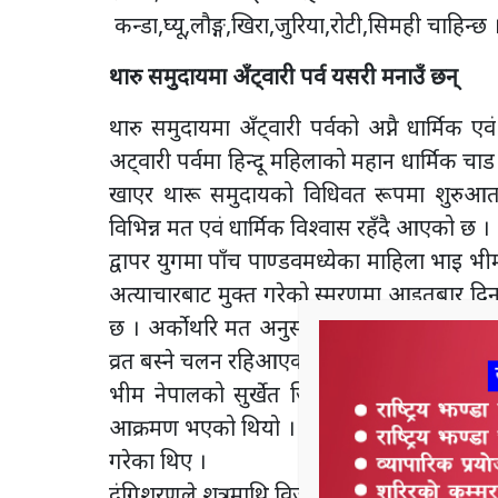
कन्डा,घ्यू,लौङ्ग,खिरा,जुरिया,रोटी,सिमही चाहिन्छ 
थारु समुदायमा अँट्वारी पर्व यसरी मनाउँ छन्
थारु समुदायमा अँट्वारी पर्वको अप्नै धार्मिक ए
अट्वारी पर्वमा हिन्दू महिलाको महान धार्मिक च
खाएर थारू समुदायको विधिवत रूपमा शुरुआत ह
विभिन्न मत एवं धार्मिक विश्वास रहँदै आएको छ ।
द्वापर युगमा पाँच पाण्डवमध्येका माहिला भाइ
अत्याचारबाट मुक्त गरेको स्मरणमा आइतबार दिन
छ । अर्कोथरि मत अनुसार भीमले थारू राजा द
व्रत बस्ने चलन रहिआएको छ ।
भीम नेपालको सुर्खेत जिल्लामा रहेको काक्रेब
आक्रमण भएको थियो । त्यतिबेला रोटी पकाइरह
गरेका थिए ।
दंगिशरणले शत्रुमाथि विजय प्राप्त गरेकाले सोह