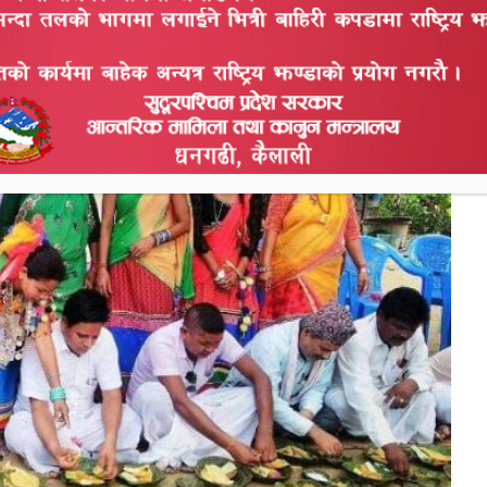
इले दिदीबहिनीको रक्षाको कामना गर्दै पानी समेत नपिएर