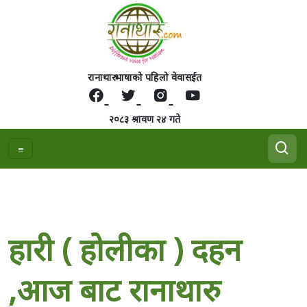
रानाथारु भाषाको पहिलो वेवासईत
२०८३ श्रावण २४ गते
हारी ( होलीका ) दहन
,आज बाट रानाथारु