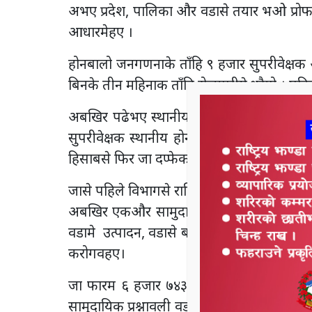
अभए प्रदेश, पालिका और वडासे तयार भओ प्रोफ
आधारमेहए ।
होनबालो जनगणनाके ताँहि ९ हजार सुपरीवेक्ष
बिनके तीन महिनाक ताँहि रोजगारीमे धरैगो । प
अबखिर पढेभए स्थानीय युवानके रोजगारी देन उद
सुपरीवेक्षक स्थानीय होनसे जध्दि यथार्थ विवर
हिसाबसे फिर जा दप्फेको जनगणनाक विशेष महत्
जासे पहिले विभागसे राष्ट्रिय जनगणनाके ताँ
अबखिर एकऔर सामुदायिक प्रश्नावली फारम थपोहए 
वडामे उत्पादन, वडासे बाहिर जानबालो वस्तु, आम
करोगवहए।
जा फारम ६ हजार ७४३ सौँ वडा कार्यालयमे भरोज
सामुदायिक प्रश्नावली वडाध्यक्ष और वडा सचिवक रो