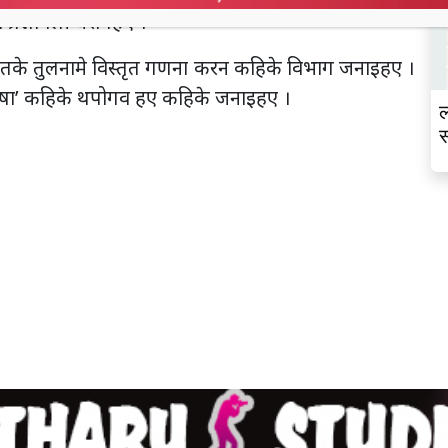
प्रश्नावली धरोगैहए ।’
गतके तुलनामे विस्तृत गणना करन कहिके विभाग जनाइहए ।
भाषा’ कहिके थपोगव हए कहिके जनाइहए ।
ल
स