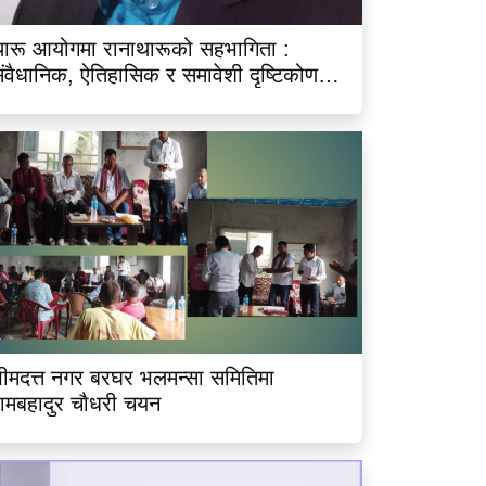
ारू आयोगमा रानाथारूको सहभागिता :
ंवैधानिक, ऐतिहासिक र समावेशी दृष्टिकोणबाट
िश्लेषण
ीमदत्त नगर बरघर भलमन्सा समितिमा
ामबहादुर चौधरी चयन