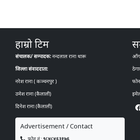
हाम्रो टिम
सम
संचालक/ सम्पादक:
नन्दलाल राना थारू
आँगन
जिल्ला संवाददाता:
ठेगा
नरेश राना ( कञ्चनपुर )
फोन
उमेश राना (कैलाली)
इमे
दिनेश राना (कैलाली)
Advertisement / Contact
फोन नं.:
९८४८४६३१७६