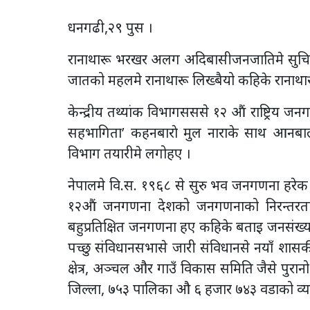
धनगढी,२९ पुस ।
रानाथारू भरखर अलग अदिबासीजनजातिमे सुचि
जातको महलमे रानाथारू लिख्बैयो कहिके रानाथारू
केन्द्रीय तथ्यांक विभागसससे १२ औं राष्ट्रिय
सहभागिता’ कहनबाराे मुल नाराके साथ आनब
विभाग तयारीमे लगोहए ।
नेपालमे वि.स. १९६८ से सुरु भव जनगणना हरेक 
१२औं जनगणना देशको जनगणनाको निरन्तर
बहुप्रतिक्षित जनगणना हए कहिके बताइ जनसंख्याक
पच्छु संविधानसभासे जारी संविधानसे नयाँ शा
क्षेत्र, अञ्चल और गाउँ विकास समिति जैसे पुरानो
जिल्ला, ७५३ पालिका औ ६ हजार ७४३ वडाको व्