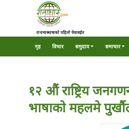
रानाथारु भाषाको पहिलो वेवासईत
गृह
विचार
समुदाय
समाचार
१२ औं राष्ट्रिय जनग
भाषाकाे महलमे पुर्ख