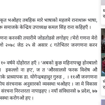
थ
स
कृत भओहए तबहिक मारे भाषाको महलमे रानाथारू भाषा,
व
 समाजके केन्द्रिय उपाध्यक्ष कमल सिंह राना कहिहएँ ।
 जनगणना करनकी तयारीमे जोडतोडसे लगोहए ।’मेरो गणना मेरो
ालो २०७८ जेठ २५ से असार ८ गतेभितर जनगणना करन
१० वर्षमे दोहोरात हएँ । ‘अबको कुछ महिनापच्छु होनबालो
ता इकल्लो ना हए’, ज त ‘औरसालसे फरक विशेष औ
े प्राध्यापक डा. योगेन्द्रबहादुर गुरुङ , । ११औं जनगणना
भ
सकीय संरचनाक अनुसारको व्यवस्था भओहए । जा मे विकास
र
 संरचना निरन्तरता नापाइहए । नयाँ संविधानसे ७ प्रदेश, ७७
यवस्था करोगओ हए ।