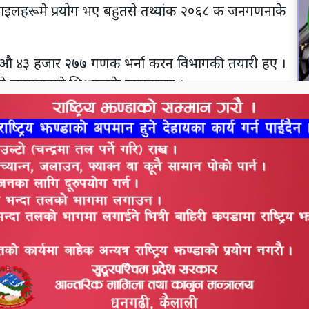
ाइलहरूमे प्रयोग भए बहुतसे तथ्यांक २०६८ क जनगणनाके
क औ ४३ हजार २७७ गणक भर्ना करन विभागकी तयारी हए ।
हिले जनगणनामे शिक्षकनके खटातरहए ।
्धेश्यसे पर विभाग जा निर्णयमे पुगोभर नाहए । ‘गणक औ
ण आबैगो’, प्रा. डा. गुरुङकि कहाइहए, ‘वास्तविक आंकडाके
व हए ।’
न
व
हि सूचिकरण फारम, लगत-१ औ लगत-२ फारम भरंपडत रहए पर
। जामे मृत्यु, रोजगारी, वडासे दव सेवा सुविधा, विपद्,
्दानी, वडा शहरन्मुख हए, कि ना लगायत प्रश्न समेटके तयार
ाबैगो। विभागके निर्देशक ढुण्डिराज लामिछानेक अनुसार
हवरमे भरोजाबैगो । ‘जा नितान्त नयाँ प्रश्नावली हए’,बेकहि