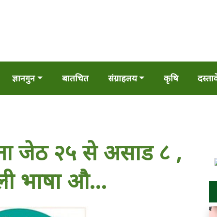
ज्ञानगुन
बातचित
संग्राहलय
कृषि
दस्ता
णना जेठ २५ से असाड ८ ,
ाैली भाषा औ…