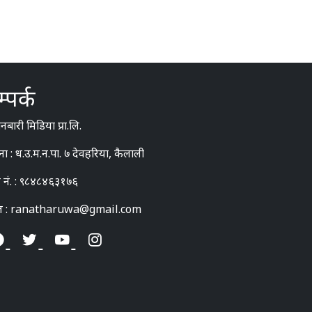
्पर्क
बारी मिडिया प्रा.लि.
ना : ध.उ.म.न.पा. ७ देवहरिया, कैलाली
 नं. : ९८४८४६३१७६
ल : ranatharuwa@gmail.com