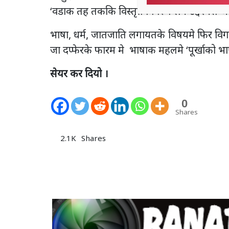
‘वडाक तह तककि विस्तृत विवरण लेन उद्देश्यसे जा 
भाषा, धर्म, जातजाति लगायतके विषयमे फिर वि
जा दप्फेरके फारम मे भाषाक महलमे ‘पूर्खाको 
सेयर कर दियो ।
0
Shares
2.1K
Shares