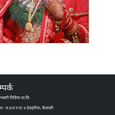
्पर्क
बारी मिडिया प्रा.लि.
ना : ध.उ.म.न.पा. ७ देवहरिया, कैलाली