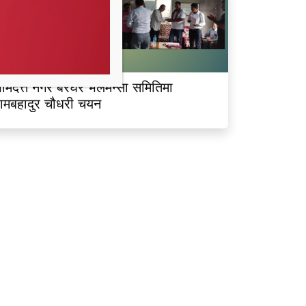
ीमदत्त नगर बरघर भलमन्सा समितिमा
ामबहादुर चौधरी चयन