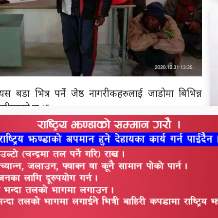
,“यस बडा भित्र पर्ने जेष्ठ नागरीकहरुलाई जाडोमा बिभिन्न
गरीरहको छ ।”
कार्यक्रम गरी न्यानो कमल वितरण गरीको हो बडा नं. ४ का
थ
स
व