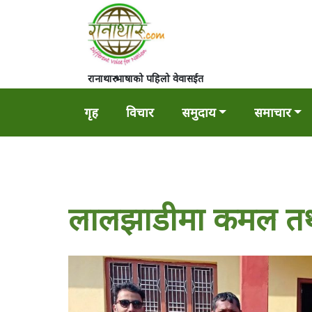
रानाथारु भाषाको पहिलो वेवासईत
गृह
विचार
समुदाय
समाचार
लालझाडीमा कमल तथा