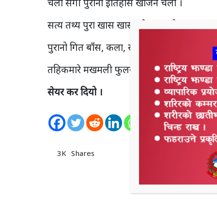
चलाै संगी पुरानो इतिहास खोजन चलाै ।
सत्य तथ्य पुरा खास खास खोजन चलाै ।
पुरानो गित बाँस, कला, संस्कृति हराइगौ,
तहिकमारे मखमली फुलबास खोजन चलाै ।
सेयर कर दियो ।
0
Shares
3K
Shares