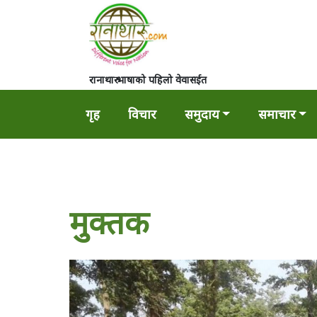
रानाथारु भाषाको पहिलो वेवासईत
गृह
विचार
समुदाय
समाचार
मुक्तक