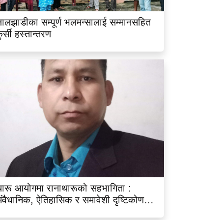
ालझाडीका सम्पूर्ण भलमन्सालाई सम्मानसहित
ुर्सी हस्तान्तरण
ारू आयोगमा रानाथारूको सहभागिता :
ंवैधानिक, ऐतिहासिक र समावेशी दृष्टिकोणबाट
िश्लेषण