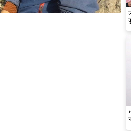
ल
क
थ
स
व