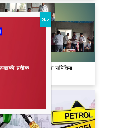
Skip
ीमदत्त नगर बरघर भलमन्सा समितिमा
ामबहादुर चौधरी चयन