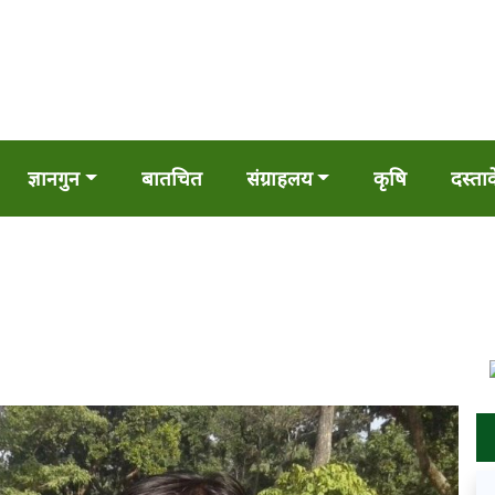
ज्ञानगुन
बातचित
संग्राहलय
कृषि
दस्ता