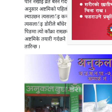
पनि नखाई व्रत बस्ने गर्दछन् । धनगढी उपमहान
अनुसार अष्टमिको पहिलोदिन अर्थात व्रत बसेको 
ल्याउछन त्यसलार्इ कन्हा मानेर राम्रो संग र
त्यसलार्इ डोरीले बाँधेर राख्छन र त्यसको माथि पह
पिङमा त्यो काँक्रा राख्छन भने यसको वरीपरीको भ
अष्टमिके तयारी गर्दछने , अष्टमीको खास प्रसाद
तारिन्छ ।