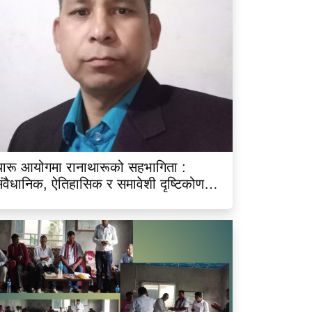
ारू आयोगमा रानाथारूको सहभागिता :
ंवैधानिक, ऐतिहासिक र समावेशी दृष्टिकोणबाट
िश्लेषण