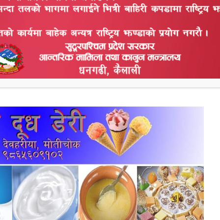
गर १५ उर्मि गाउका भलमन्सा रामबरण राना ले बताए । उनको
दिन विहानै घरको एक जना मिहलाले फुल भएको काँक्रा तोरेर
ाख्छन । साँभ भए पछि काठको पिङ बरीपरी काठकै बार बनायर
िलो बस्त्रले बेरेर त्यसको मुनी पिङ हाल्ने गर्दछन । त्यसै
ित्तामा विभिन्न जनाबारको चित्र बना इन्छ ।दिनभरी सबैजना
 भनेको खजुरीया तिन कुने बनाइन्छ र पछि त्यसलार्इ तेलमा