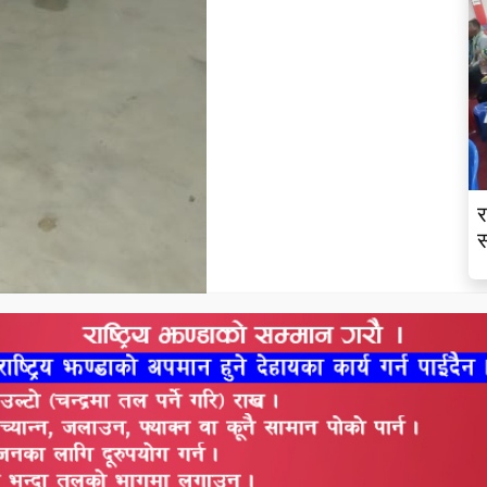
र
स
िको पहिलो दिन बर्त बस्ने पुरूष या महिलाले दिनभरि केहि