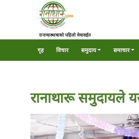
रानाथारु भाषाको पहिलो वेवासईत
गृह
विचार
समुदाय
समाचार
रानाथारू समुदायले यस