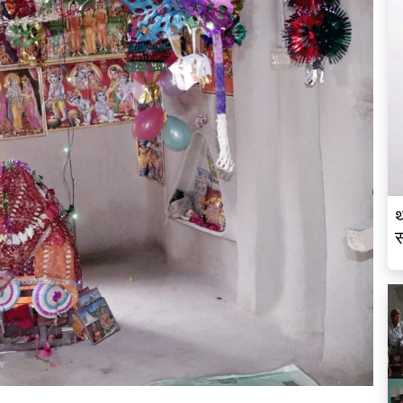
थ
स
व