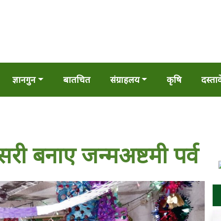
ज्ञानगुन
बातचित
संग्राहलय
कृषि
दस्ता
री बनाए जन्मअष्टमी पर्व