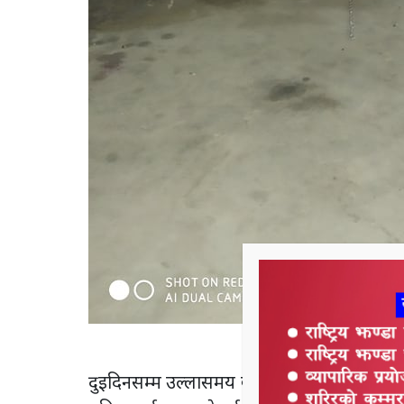
दुइदिनसम्म उल्लासमय बातावरणमा मनाउने अष्टिम