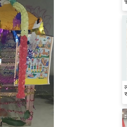
व
ल
स