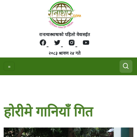
रानाथारु भाषाको पहिलो वेवासईत
२०८३ श्रावण २४ गते
हाेरीमे गानियाँ गित