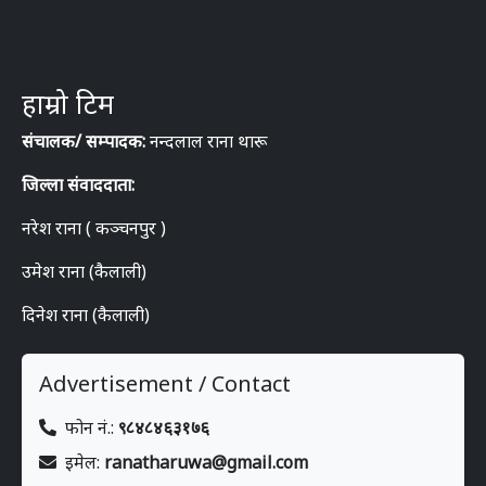
हाम्रो टिम
संचालक/ सम्पादक:
नन्दलाल राना थारू
जिल्ला संवाददाता:
नरेश राना ( कञ्चनपुर )
उमेश राना (कैलाली)
दिनेश राना (कैलाली)
Advertisement / Contact
फोन नं.:
९८४८४६३१७६
इमेल:
ranatharuwa@gmail.com