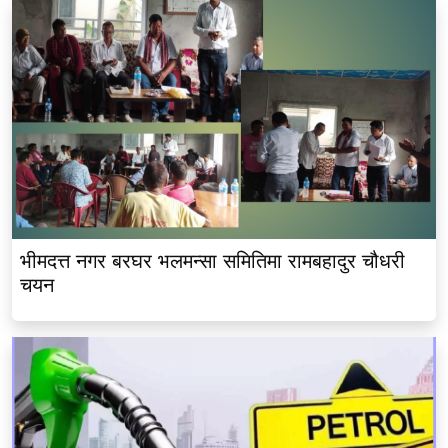
भीमदत्त नगर बरघर भलमन्सा समितिमा रामबहादुर चौधरी
चयन