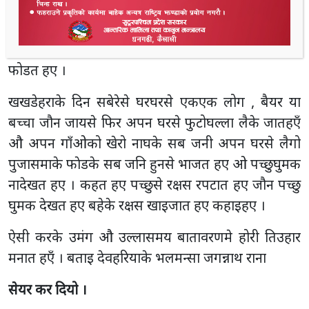
बालेनके घरमे खेलन चलन रहए । सबेरेसे लौडिया होरी
खेलनके मनुबान घर-घरमे जात हए औ होरी खेलाइलेबौ
कहत हए । होरीको अन्तिम दिन ८ औ दिनमे खखडेहरा
फोडत हए ।
खखडेहराके दिन सबेरेसे घरघरसे एकएक लोग , बैयर या
बच्चा जौन जायसे फिर अपन घरसे फुटोघल्ला लैके जातहएँ
औ अपन गाँओको खेरो नाघके सब जनी अपन घरसे लैगो
पुजासमाके फाेडके सब जनि हुनसे भाजत हए ओ पच्छुघुमक
नादेखत हए । कहत हए पच्छुसे रक्षस रपटात हए जौन पच्छु
घुमक देखत हए बहेके रक्षस खाइजात हए कहाइहए ।
ऐसी करके उमंग औ उल्लासमय बातावरणमे होरी तिउहार
मनात हएँ । बताइ देवहरियाके भलमन्सा जगन्नाथ राना
सेयर कर दियो ।