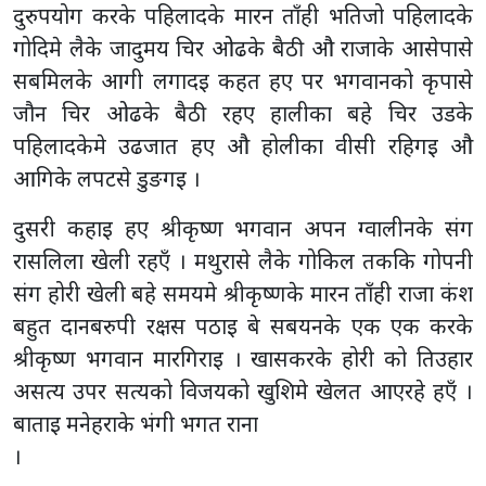
दुरुपयोग करके पहिलादके मारन ताँही भतिजो पहिलादके
गोदिमे लैके जादुमय चिर ओढके बैठी औ राजाके आसेपासे
सबमिलके आगी लगादइ कहत हए पर भगवानको कृपासे
जौन चिर ओढके बैठी रहए हालीका बहे चिर उडके
पहिलादकेमे उढजात हए औ होलीका वीसी रहिगइ औ
आगिके लपटसे डुङगइ ।
दुसरी कहाइ हए श्रीकृष्ण भगवान अपन ग्वालीनके संग
रासलिला खेली रहएँ । मथुरासे लैके गोकिल तककि गोपनी
संग होरी खेली बहे समयमे श्रीकृष्णके मारन ताँही राजा कंश
बहुत दानबरुपी रक्षस पठाइ बे सबयनके एक एक करके
श्रीकृष्ण भगवान मारगिराइ । खासकरके होरी को तिउहार
असत्य उपर सत्यको विजयको खुशिमे खेलत आएरहे हएँ ।
बाताइ मनेहराके भंगी भगत राना
।