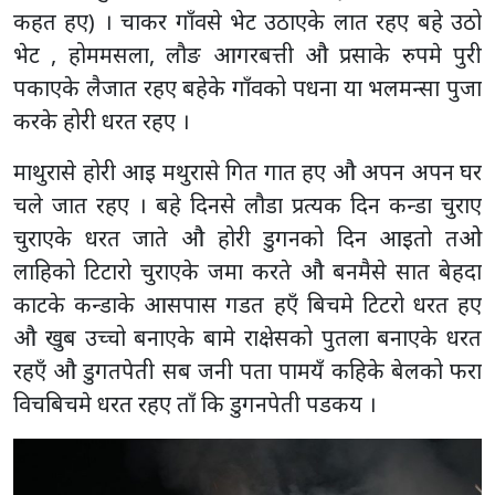
कहत हए) । चाकर गाँवसे भेट उठाएके लात रहए बहे उठो
भेट , होममसला, लौङ आगरबत्ती औ प्रसाके रुपमे पुरी
पकाएके लैजात रहए बहेके गाँवको पधना या भलमन्सा पुजा
करके होरी धरत रहए ।
माथुरासे होरी आइ मथुरासे गित गात हए औ अपन अपन घर
चले जात रहए । बहे दिनसे लौडा प्रत्यक दिन कन्डा चुराए
चुराएके धरत जाते औ होरी डुगनको दिन आइतो तओ
लाहिको टिटारो चुराएके जमा करते औ बनमैसे सात बेहदा
काटके कन्डाके आसपास गडत हएँ बिचमे टिटरो धरत हए
औ खुब उच्चो बनाएके बामे राक्षेसको पुतला बनाएके धरत
रहएँ औ डुगतपेती सब जनी पता पामयँ कहिके बेलको फरा
विचबिचमे धरत रहए ताँ कि डुगनपेती पडकय ।