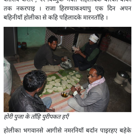
तक नकरपाइ । राजा हिरण्याकश्यापु एक दिन अपन
बहिनीयाँ होलीका से कहि पहिलादके मारनताँहि ।
हाेरी पुजा के ताँहि पुरीपकत हएँ
होलीका भगवानसे आगीसे नमरनियाँ बर्दान पाइरहए बहेके