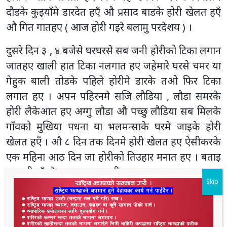
दौडके कुइयाँमे डारदेत हएँ औ प्रसाद बाडके होरी खेलत हएँ
औ गित गातहए ( आज होरी गइरे बलामु परदेशय ) ।
दुसरे दिन ३ , ४ बजेसे घरघरसे सब जनी होरीको टिका लगान
जातहए खाली हात टिका नलगात हए जहेमारे घरसे चमर या
गेहुक बाली तोडके पहिले होरीमे डारके तओ फिर टिका
लगात हए । अपन पहिरनमे सजि लौडिया , लौडा समरके
होरी लैकेआत हए अग्गु लौडा औ पच्छु लौडिया सब मिलके
गाँवको मुखिया पधना या भलमन्साके घरमे जाइके होरी
Skip
खेलत हएँ । औ ८ दिन तक दिनमे होरी खेलत हए ऐसीकरके
एक महिना आठ दिन जा होरीको तिउहार मनात हए । बताइ
धनगढी गाँवके भलमन्सा भज्जी राना
खखडेहरा पर्व
पहिलो दिन पधनायके घरमे होरी खेलन दुसरो दिन
भलमन्साके घरमे , तेस्रो दिन चाकरके घरमे तओ फिर गाँव