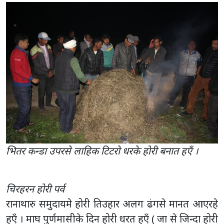
भितर कन्डा उपरसे लाहिक टिटराे धरके हाेरी बनात हएँ ।
चिरहरन होरी पर्व
रानाथारु समुदायमे होरी तिउहार अलग ढंगसे मानत आएरहे
हएँ । माघ पुर्णमासीके दिन होरी धरत हएँ ( जा से जिन्दा होरी