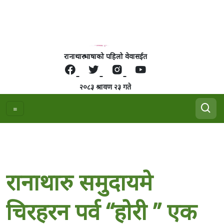
रानाथारु भाषाको पहिलो वेवासईत
२०८३ श्रावण २३ गते
रानाथारु समुदायमे
चिरहरन पर्व “हाेरी ” एक