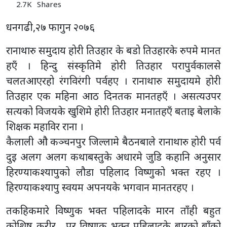
2.7K
Shares
धनगढी,२७ फागुन २०७६
रानाथारु समुदाय होरी तिउहार के बडो तिउहारके रुपमे मानत
हएँ । हिन्दु संस्कृतिमे होरी तिउहार परापुर्वकालसे
चलतआएरहो रंगविरंगी पर्वहए । रानाथारु समुदायमे होरी
तिउहार एक महिना आठ दिनतक मानतहएँ । असत्यउपर
सत्यको विजयके खुशिमे होरी तिउहार मनातहएँ बताइ बेलाके
शिक्षक महाविर राना ।
कैलाली औ कञ्चनपुर जिल्लामे बैठनबाले रानाथारु होरी पर्व
दुइ अलग अलग कथाबस्तुके अधारमे जुडि कहानि अनुसार
हिरण्याकश्यापुको लौडा पहिलाद विष्णुको भक्त रहए ।
हिरण्याकश्यापु स्वयम अपनयके भगवान मानतरहए ।
तकहिकमारे विष्णुक भक्त पहिलादके मारन ताँही बहुत
कोशिष करीर , पर विष्णुक भक्त पहिलादके बारको बाँको