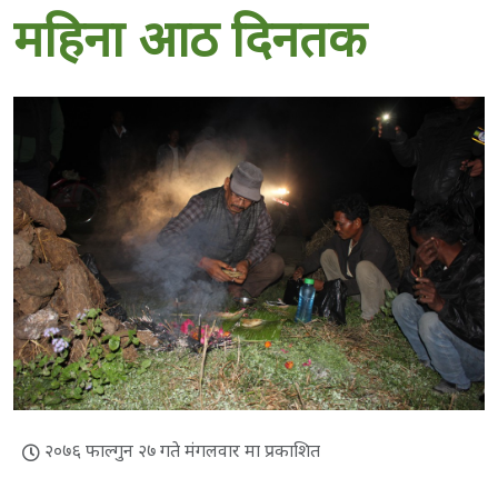
महिना आठ दिनतक
२०७६ फाल्गुन २७ गते मंगलवार मा प्रकाशित