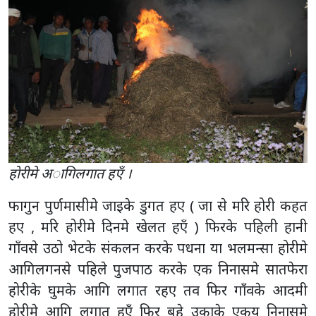
हाेरीमे अागिलगात हएँ ।
फागुन पुर्णमासीमे जाइके डुगत हए ( जा से मरि होरी कहत
हए , मरि होरीमे दिनमे खेलत हएँ ) फिरके पहिली हानी
गाँवसे उठो भेटके संकलन करके पधना या भलमन्सा होरीमे
आगिलगनसे पहिले पुजपाठ करके एक निनासमे सातफेरा
होरीके घुमके आगि लगात रहए तव फिर गाँवके आदमी
होरीमे आगि लगात हएँ फिर बहे उकाके एकय निनासमे