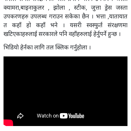
क्यामरा,बाइनाकुलर , झोला , स्टीक, जुत्ता ड्रेस जस्ता
उपकरणहरु उपलब्ध गराउन सकेका छैन । भत्ता ,यातायात
त कहाँ हो कहाँ भने । यसरी स्वस्फुर्त संरक्षणमा
खटिएकाहरुलाई सरकारले पनि वहाँहरुलाई हेर्नुपर्ने हुन्छ ।
भिडियाे हेर्नका लागि तल क्लिक गर्नुहाेला ।