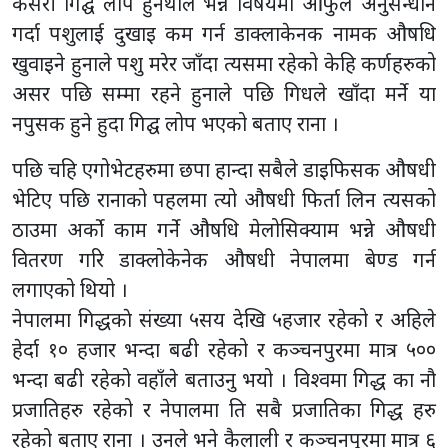
कसरी गिद्घ लोप हुनथाले भन्ने विषयमा आफुले अनुसन्धान
गर्दा पशुलाई दुखाइ कम गर्न डाक्लाकेनक नामक औषधि
खुवाइने हुनाले पशु मरेर जाँदा त्यसमा रहेको केहि कर्णहरुको
असर पछि सम्मा रहने हुनाले पछि गिधले खाँदा मर्ने या
नपुसक हुने हुदा गिद्घ लोप भएको बताए राना ।
पछि चहि एगोभेटहरुमा छपा हान्दा सबैले डाइफिसक औषधी
भेटिए पछि रानाको पहलमा त्यो औषधी फिर्ता लिन त्यसको
ठाउमा अर्को काम गर्ने औषधि मेलोसिक्याम भन्ने औषधी
वितरण गरि डाक्लोकेनेक औषधी नेपालमा बेण्ड गर्न
लगाएको थियो ।
नेपालमा गिद्धकाे संख्या ५सय देखि ५हजार रहेको र अहिले
हेर्दा १० हजार भन्दा बढी रहेको र कञ्चनपुरमा मात्र ५००
भन्दा बढी रहेको वहाँले बताउनु भयो । विश्वमा गिद्ध का नौ
प्रजातिहरु रहेको र नेपालमा ति सबै प्रजातिका गिद्ध हरु
रहेको बताए राना । उनले भने कैलाली र कञ्चनपुरमा मात्र ६