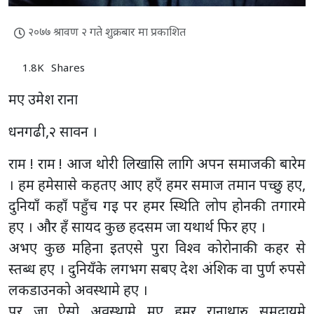
२०७७ श्रावण २ गते शुक्रबार मा प्रकाशित
1.8K
Shares
मए उमेश राना
धनगढी,२ सावन ।
राम ! राम ! आज थोरी लिखासि लागि अपन समाजकी बारेम
। हम हमेसासे कहतए आए हएँ हमर समाज तमान पच्छु हए,
दुनियाँ कहाँ पहुँच गइ पर हमर स्थिति लोप होनकी तगारमे
हए । और हँ सायद कुछ हदसम जा यथार्थ फिर हए ।
अभए कुछ महिना इतएसे पुरा विश्व कोरोनाकी कहर से
स्तब्ध हए । दुनियँके लगभग सबए देश अंशिक वा पुर्ण रुपसे
लकडाउनको अवस्थामे हए ।
पर जा ऐसो अवस्थामे मए हमर रानाथारु समुदायमे