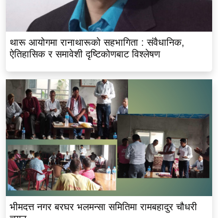
थारू आयोगमा रानाथारूको सहभागिता : संवैधानिक,
ऐतिहासिक र समावेशी दृष्टिकोणबाट विश्लेषण
भीमदत्त नगर बरघर भलमन्सा समितिमा रामबहादुर चौधरी