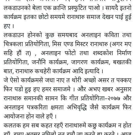
लकडाउनको बेला एक क्रान्ति प्रस्फुटित पाओ । सायदै इतनो
कार्यक्रम इतका छोटो समयमे रानाथारु समाज देखन पाई हुई
हए ।
लकडाउन होनको कुछ समयबाद अनलाइन कविता तथा
चित्रकला प्रतियोगिता, मिस एण्ड मिस्टर रानाथारु (अगर मए
सहि हौं त) , अनलाइन फोटो तथा शब्दकोश निर्माण
प्रतियोगिता, जनौनि कार्यक्रम, जागरण कार्यक्रम, बखतकी
बात, रानाथारु कचहेरी कार्यक्रम आदि इत्यादि ।
जे ऐसो कार्यक्रमसे जधा नाए त थोरी अच्छो असर त पक्कए
फिर पडो हुइ हए हमर समाजमे । और अभए खबर अनुसार
रानाथारु समानकी सामन कि गीत प्रतियोगिता–२०७७ और
अनलाइन पत्रकरिता क्षमता अभिवृद्धि जैसे कार्यक्रम फिर
आयोजना होन वाले हएँ ।
कलतक हम सब कहत रहएँ रानाथारुमे कछु कार्यक्रम न होत
हएँ, हमए अवसर नमिलो नत हमौ जा करते बा करते । आज