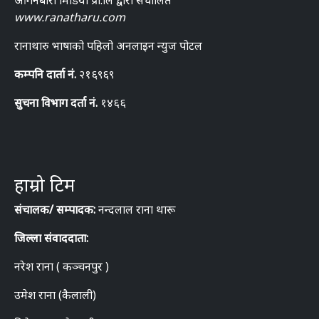
www.ranatharu.com
रानाथारु भाषाको पहिलो अनलाइन न्युज पोटल
कम्पनि दार्ता नं.
२१६९६९
सुचना विभाग दर्ता नं.
१४६६
हाम्रो टिम
संचालक/ सम्पादक:
नन्दलाल राना थारू
जिल्ला संवाददाता:
नरेश राना ( कञ्चनपुर )
उमेश राना (कैलाली)