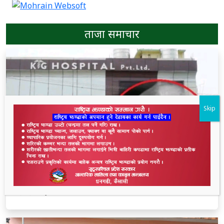
ताजा समाचार
Skip
धनगढीको के जी अस्पतालमा मृत्यु प्रकरण: २२ लाखमा
केस रफादफा