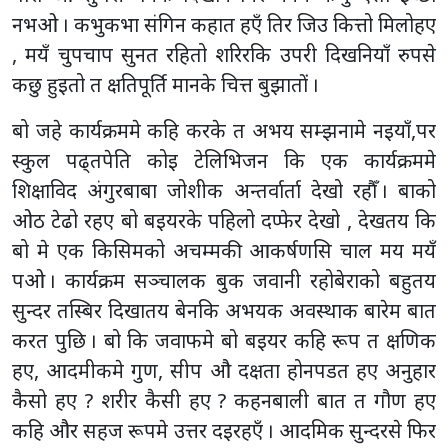
नभओ । कभुकभा संगिन कहात हएँ तिर जिउ कित्तो मिलोहए
, मयँ चुपचाप सुनत रहितो शरिरकि उपरी दिखनियाँ रुपसे
कछु हुइतो त क्षतिपूर्ति मानके चित्त बुझातों ।
बो जहे कार्यक्रममे कहि करके त अभय सम्झनामे नइयाँ,पर
स्कुल पढ्तपेति कोइ टेलिभिजन कि एक कार्यक्रममे
शिक्षाविद अंगुरबाबा जोशीक अन्तर्वार्ता देखो रहौँ । बाको
ओठ टेढो रहए बो बइयरके पहिलो दप्फेर देखो , देखतय कि
बो मे एक किसिमको अचम्मकी आकर्षणसि चाल मय मयँ
पओ । कार्यक्रम सञ्चालक बुक जवानी रहोबेराको बहुतय
सुन्दर तस्बिर दिखातय बेनकि अभयक अवस्थाक बारेम बात
करत पुछि । बो कि जवाफमे बो बइयर कहि रूप त क्षणिक
हए, आदमीकमे गुण, सीप औ दक्षता होनपडत हए अनुहार
कैसो हए ? शरीर कैसी हए ? कहनबाली बात त गौण हए
कहि और सहज रूपमे उत्तर दइरहएँ । आदमिक सुन्दरसे फिर