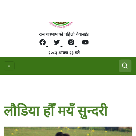
रानाथारु भाषाको पहिलो वेवासईत
२०८३ श्रावण २३ गते
लौडिया हौँ मयँ सुन्दरी