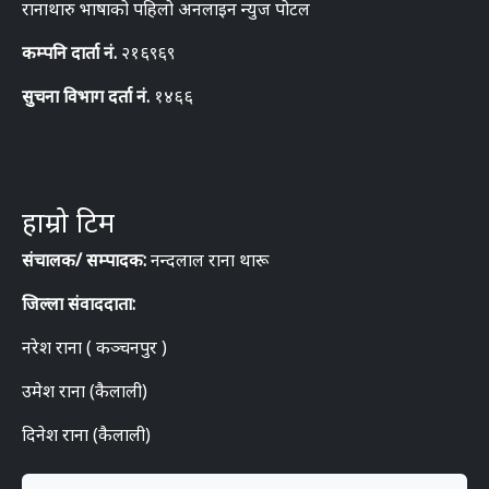
रानाथारु भाषाको पहिलो अनलाइन न्युज पोटल
कम्पनि दार्ता नं.
२१६९६९
सुचना विभाग दर्ता नं.
१४६६
हाम्रो टिम
संचालक/ सम्पादक:
नन्दलाल राना थारू
जिल्ला संवाददाता:
नरेश राना ( कञ्चनपुर )
उमेश राना (कैलाली)
दिनेश राना (कैलाली)