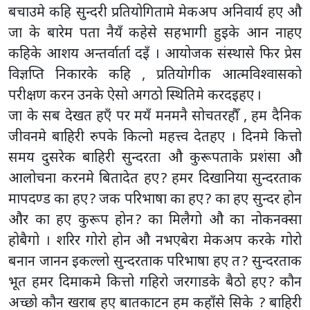
बचाउमे कहि सुन्दरी प्रतियोगितामे मेकअप अनिवार्य हए औ
जा के बारेम पता नैयँ कहेसे सहभागी हुइके आन नाहए
कहिके आशय अन्तर्वार्ता दइँ । आयोजक संस्थासे फिर प्रेस
विज्ञप्ति निकारके कहि , प्रतियोगीक आत्मविश्वासको
परीक्षण करन उनके ऐसो अगठो स्थितिमे करदइहए ।
जा के सब देखत हएँ पर मयँ मनमनै सोचतरहौँ , हम दैनिक
जीवनमे बाहिरी रुपके कित्नो महत्त्व देतहए । दिनमे कित्तो
समय दुसरेक बाहिरी सुन्दरता औ कुरूपताके प्रशंसा औ
आलोचना करनमे बितादेत हए ? हमर दिखानिया सुन्दरताक
मापदण्ड का हए ? जक परिभाषा का हए ? का हए सुन्दर होन
और का हए कुरूप होन ? का मिलैगो औ का नोकनक्सा
होबैगो । शरिर गोरो होन औ नभएबेरा मेकअप करके गोरो
बनान जानन इकल्लो सुन्दरताक परिभाषा हए त ? सुन्दरताक
भूत हमर दिमाकमे कित्तो गहिरो जरगाडके बैठो हए ? कौन
अच्छो कौन खराब हए बातकाटन हम कहाँसे सिके ? बाहिरी