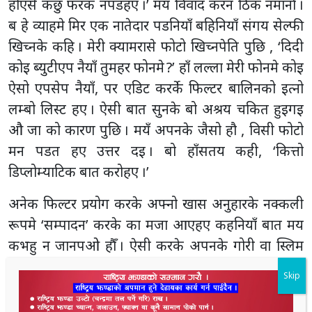
होएसे कछु फरक नपडहए ।’ मय विवाद करन ठिक नमानों ।
ब हे व्याहमे मिर एक नातेदार पडनियाँ बहिनियाँ संगय सेल्फी
खिच्नके कहि । मेरी क्यामरासे फोटो खिच्नपेति पुछि , ‘दिदी
कोइ ब्युटीएप नैयाँ तुमहर फोनमे ?’ हाँ लल्ला मेरी फोनमे कोइ
ऐसो एपसेप नैयाँ, पर एडिट करर्के फिल्टर बालिनको इत्नो
लम्बो लिस्ट हए । ऐसी बात सुनके बो अश्रय चकित हुइगइ
औ जा को कारण पुछि । मयँ अपनके जैसो हौ , विसी फोटो
मन पडत हए उत्तर दइ । बो हाँसतय कही, ‘कित्तो
डिप्लोम्याटिक बात करोहए ।’
अनेक फिल्टर प्रयोग करके अफ्नो खास अनुहारके नक्कली
रूपमे ‘सम्पादन’ करके का मजा आएहए कहनियाँ बात मय
Skip
कभहु न जानपओ हौँ । ऐसी करके अपनके गोरी वा स्लिम
बनाएके २६, २४, ३६ की मापदण्डमे बनानके मोके कभहु ना
इच्छा भओ । कलेजमे पढत बेरी मयँ जद्धि स्लिम रहौ ।
वर्षौंपच्छु प्लस टु पढ्तको एक संगीसे भेट भओ बो मोके