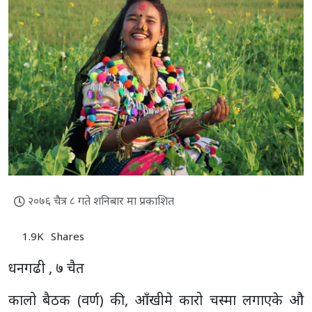
२०७६ चैत्र ८ गते शनिबार मा प्रकाशित
1.9K
Shares
धनगढी , ७ चैत
कालो बैठक (वर्ण) की, आँखीमे कारो चस्मा लगाएके औ