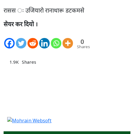
रासस ः उजियाराे रानाथारू डटकमसे
सेयर कर दियो ।
0
Shares
1.9K
Shares