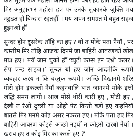
कल मुहमे एक महोसा आनसे इत्नो घबराहट होत रहए आज
मिर अनुहारभर महोसा हए पर उनके लुकानके जुक्ति मय
नढुडत हौ बिन्दास रहतहौँ । मय अपन समग्रतामे बहुत सहज
हुइगओ हौँ ।
सुन्दर होन दुसरेक ताँहि का हए ? बो त मोके पता नैयाँ , पर
कम्तीमे मिर ताँहि आजके दिनमे जा बाहिरी आवरणको खोल
मात्र हए । मयँ जान चुको हौँ ‘ब्युटी कम्स इन एभ्री कलर ।
सेप एन्ड साइज ।’ सुन्दर बो हए जौन आदमीके रूपमे
व्यवहार करय न कि वस्तुक रूपमे । अच्छि दिखानमे शरिर
गोरो होन इकल्लो नैयाँ कहनबालि बात जाननमे मोके इत्तो
जद्धि समय लागोे । आज मोसे थोरी कारी हए , मोटी हए ,
देखौ त रेओ दुब्ली या ओहो पेट कित्तो बडो हए कहनियाँ
बातसे मिर मनमे कोइ असर नकरत हए । मोके पता हए मिर
बाहिरी आवरण कोइसे अच्छो नइयाँ त कोइसे खरबौ नैयाँ ।
खराब हए त कोइ मिर का करले हए ?’