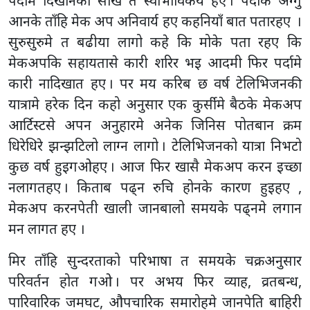
पर्दामे दिखानको सौख त स्वाभाविकय हए । पर्दाक अग्गु
आनके ताँहि मेक अप अनिवार्य हए कहनियाँ बात पतारहए ।
सुरुसुरुमे त बढीया लागो कहे कि मोके पता रहए कि
मेकअपकि सहायतासे कारी शरिर भइ आदमी फिर पर्दामे
कारी नादिखात हए । पर मय करिब छ वर्ष टेलिभिजनकी
यात्रामे हरेक दिन कहो अनुसार एक कुर्सीमे बैठके मेकअप
आर्टिस्टसे अपन अनुहारमे अनेक जिनिस पोतबान क्रम
धिरेधिरे झन्झटिलो लाग्न लागो । टेलिभिजनको यात्रा निभटो
कुछ वर्ष हुइगओहए । आज फिर खासै मेकअप करन इच्छा
नलागतहए । किताब पढ्न रुचि होनके कारण हुइहए ,
मेकअप करनपेती खाली जानबालो समयके पढ्नमे लगान
मन लागत हए ।
मिर ताँहि सुन्दरताको परिभाषा त समयके चक्रअनुसार
परिवर्तन होत गओ । पर अभय फिर व्याह, व्रतबन्ध,
पारिवारिक जमघट, औपचारिक समारोहमे जानपेति बाहिरी