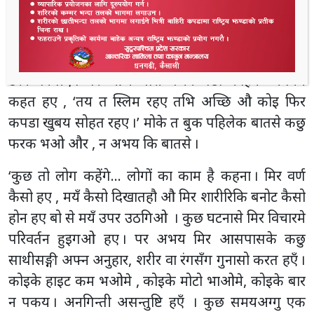
देखतय कि कहि , देखौ त कित्नो मोटीहुइगओ हए ?’ बो बहे
संगिन हए जौन मोसे घरी घरी कहत रहए , ‘लुरी हावाको एक
झोका आबैगो औ तोके उडाएके लइजएहए । गोझामे पथर
डरके निगीए । पर आज थोरी वजन बढो कहिके अपनय
कहत हए , ‘तय त स्लिम रहए तभि अच्छि औ कोइ फिर
कपडा खुबय सोहत रहए ।’ मोके त बुक पहिलेक बातसे कछु
फरक भओ और , न अभय कि बातसे ।
‘कुछ तो लोग कहेंगे… लोगों का काम है कहना । मिर वर्ण
कैसो हए , मयँ कैसो दिखातहौ औ मिर शारीरिकि बनोट कैसो
होन हए बो से मयँ उपर उठगिओ । कुछ घटनासे मिर विचारमे
परिवर्तन हुइगओ हए । पर अभय मिर आसपासके कछु
साथीसङ्गी अफ्न अनुहार, शरीर वा रंगसँग गुनासो करत हएँ ।
कोइके हाइट कम भओमे , कोइके मोटो भाओमे, कोइके बार
न पकय । अनगिन्ती असन्तुष्टि हएँ । कुछ समयअग्गु एक