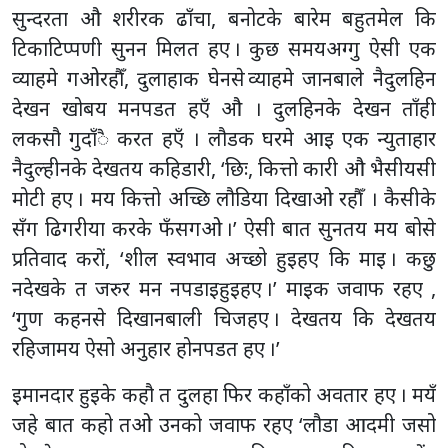
सुन्दरता औ शरीरक ढाँचा, बनोटके बारेम बहुतमेल कि
टिकाटिप्पणी सुनन मिलत हए । कुछ समयअग्गु ऐसी एक
व्याहमे गओरहौँ, दुलाहाक घेनसे व्याहमे जानबाले नैदुलहिन
देखन खोबय मनपडत हएँ औ । दुलहिनके देखन ताँही
लकसौ गुदाँै करत हएँ । लौडक घरमे आइ एक न्युताहार
नैदुल्हीनके देखतय कहिडारी, ‘छिः, कित्तो कारी औ भैसीयसी
मोटी हए । मय कित्तो अच्छि लौडिया दिखाओ रहौँ । कैसीके
सँग ढिगरीया करके फँसगओ ।’ ऐसी बात सुनतय मय बोसे
प्रतिवाद करों, ‘शील स्वभाव अच्छो हुइहए कि माइ । कछु
नदेखके त जरुर मन नपडाइहुइहए ।’ माइक जवाफ रहए ,
‘गुण कहनसे दिखानबाली चिजहए । देखतय कि देखतय
रहिजामय ऐसो अनुहार होनपडत हए ।’
इमानदार हुइके कहौ त दुलहा फिर कहाँको अवतार हए । मयँ
जहे बात कहो तओ उनको जवाफ रहए ‘लौडा आदमी जसो