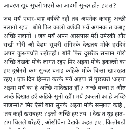
आवरण खुब सुथरो भएसे का आदमीे सुन्दर होत हए त ?
जब मयँ एघार–बाह्र वर्षकी रहौ तव अपनेक कभहु अच्छी
नलागो रहए । बोमे फिर कालो वर्णकी मयँ अपनक त कबहु
अच्छि नलागो । जब मयँ अपन आसपास मेरी उमेरकी और
सखी गोरी औ बेढम सुथरी संगिनके देखतय मोके हरदिनं
अपन कुरूपप्रति रुझँतहौ । बोमे फिर दुसरेक सन्तान गोरो
अच्छि देखके मोके लागत रहए मिर अइया मोके इकल्लो का
हए दुस्रेनसे कम सुन्दर बनाइ कहिके मोके चिन्ता खाएरहत
रहए । एक दिन हिम्मत करके मयँ अइया से पुछडारो ‘अइया
अइया मयँ का हे अच्छि नादिखात हौँ ? अच्छे बच्चा त औरु
अच्छे दिखात हएँ कहिके सुनो रहौँ । मयँ इकल्लो का हे अच्छि
नाजन्मो ?’ मिर ऐसी बात सुनके अइया मोके सम्झात कहि ,
‘तय कहाँ खराबहए ? इत्तो अच्छि हए तय । देख त दुइ हात–
टांग चिलले धरेहएँ , आँखीघेना देखके कहत हए , कित्तोबडी