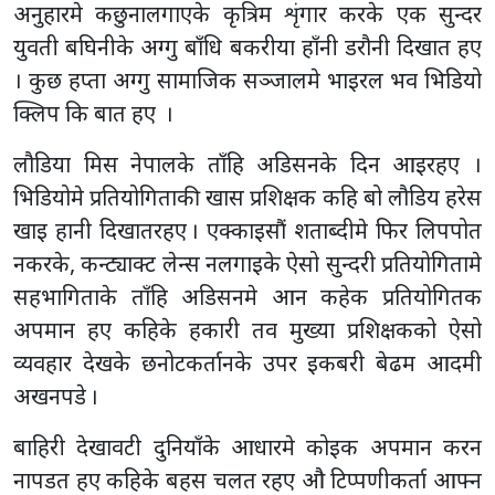
अनुहारमे कछुनालगाएके कृत्रिम शृंगार करके एक सुन्दर
युवती बघिनीके अग्गु बाँधि बकरीया हाँनी डरौनी दिखात हए
। कुछ हप्ता अग्गु सामाजिक सञ्जालमे भाइरल भव भिडियो
क्लिप कि बात हए ।
लौडिया मिस नेपालके ताँहि अडिसनके दिन आइरहए ।
भिडियोमे प्रतियोगिताकी खास प्रशिक्षक कहि बो लौडिय हरेस
खाइ हानी दिखातरहए । एक्काइसौं शताब्दीमे फिर लिपपोत
नकरके, कन्ट्याक्ट लेन्स नलगाइके ऐसो सुन्दरी प्रतियोगितामे
सहभागिताके ताँहि अडिसनमे आन कहेक प्रतियोगितक
अपमान हए कहिके हकारी तव मुख्या प्रशिक्षकको ऐसो
व्यवहार देखके छनोटकर्तानके उपर इकबरी बेढम आदमी
अखनपडे ।
बाहिरी देखावटी दुनियाँके आधारमे कोइक अपमान करन
नापडत हए कहिके बहस चलत रहए औ टिप्पणीकर्ता आफ्न