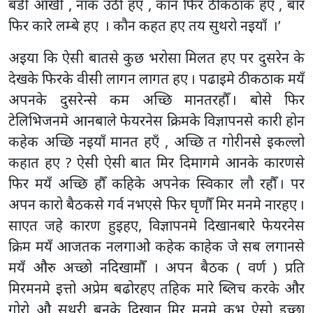
बडी आँखी , नाक उठी हए , कान फिर ठीकठाक हएँ , बार
फिर कारे लम्बे हए । कौन कहत हए तय सुथरो नइयाँ ।’
अइया कि ऐसी बातसे कुछ भरोसा मिलत हए पर दुसरेन के
देखके फिरके वीसी लागन लागत हए । पढाइमे ठीकठाक मयँ
अपनके दुसरेन्से कम अच्छि मानतरहौँ । बोसे फिर
टेलिभिजनमे आनबाले फेयरनेस क्रिमके विज्ञापनसे कारी होन
कहेक अच्छि नइयाँ मानत हएँ , अच्छि त गोरीनसे इकल्लो
कहात हए ? ऐसी ऐसी बात मिर दिमागमे आनके कारणसे
फिर मयँ अच्छि हौँ कहिके अपनेक स्विकार लौ रहौँ । पर
अपन कारो बैठकसे गर्व नभएसे फिर घृणौँ मिर मनमे नारहए ।
साएत जहे कारण हुइहए, विज्ञापनमे दिखानबारे फेयरनेस
क्रिम मयँ आजतक नलगाओ कहेक काहेक जे सब लगानसे
मयँ औरु अच्छो नदिखामौँ । अपन बैठक ( वर्ण ) प्रति
मिरमनमे इत्तो अप्रेम बढोरहए तहिक मारे ब्लिच करके और
गोरो औ सुथरी बनके दिखान मिर मनमे कभु ऐसो इच्छा