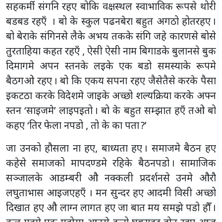
सहकर्मी संगनि रहए बोकि वक्षस्थल स्वाभाविक रूपसे थोरी
बडबड रहएँ । बो के स्कुल पढनबेरा बहुत अगठो होतरहए ।
बो बेराके संगिनसे लैके अभय तकके संगि जहे कारणसे बोसे
तुरताहिया कहत रहएँ , ऐसी ऐसी नाम बिगाडके बुलानसे बुक
दिमागमे अपन स्तनके लइके एक बडो समस्याके रूपमे
बैठगओ रहए । बो कि एकय सपना रहए जैसेतैसे करके पैसा
इकटठा करके विदेशमे जाइके अच्छो शल्यक्रिया करके अफ्न
स्तन ‘साइजमे’ लाइपइतो । बो के बहुत सम्झात हएँ तओ बो
कहए ‘तिर फेला नपडो , तो के का पता ?’
जा उनको हौसला ना हए, बाध्यता हए । समाजमे बैठन हए
कहेसे समाजको मापदण्डमे रहिके बैठनपडो । सामाजिक
सञ्जालके आडम्बरी औ नक्कली प्रदर्शनसे उनमे औरौ
लघुताभास आइजएहएँ । मन सुन्दर हए आदमी विसी अच्छो
दिखात हए औ लाग्न लागत हए जा बात मय समझे पडो हौँ ।