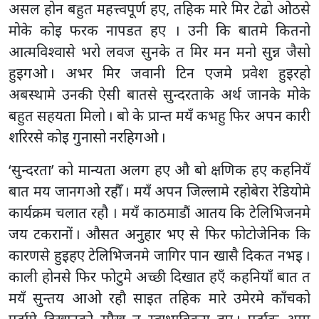
असल होन बहुत महत्त्वपूर्ण हए, तहिक मारे मिर टेढो ओठसे
मोके कोइ फरक नापडत हए । उनी कि बातमे कितनो
आत्मविश्वासे भरो लवज सुनके त मिर मन मनो सुन्न जैसो
हुइगओ । अभर मिर जवानी टिन एजमे प्रवेश हुइरहो
अबस्थामे उनकी ऐसी बातसे सुन्दरताके अर्थ जानके मोके
बहुत सहयता मिलो । बो के प्रान्त मयँ कभहु फिर अपन कारी
शरिरसे कोइ गुनासो नरहिगओ ।
‘सुन्दरता’ को मान्यता अलग हए औ बो क्षणिक हए कहनियँ
बात मय जानगओ रहौँ । मयँ अपन जिल्लामे रहोबेरा रेडियोमे
कार्यक्रम चलात रहौ । मयँ काठमाडौं आतय कि टेलिभिजनमे
जय टकरानों । औसत अनुहार भए से फिर फोटोजेनिक कि
कारणसे हुइहए टेलिभिजनमे जागिर पान खासै दिकत नभइ ।
काली होनसे फिर फोटुमे अच्छी दिखात हएँ कहनियाँ बात त
मयँ सुन्तय आओ रहौ साइत तहिक मारे उमेरमे काँचको