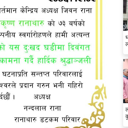
ध
ल
क