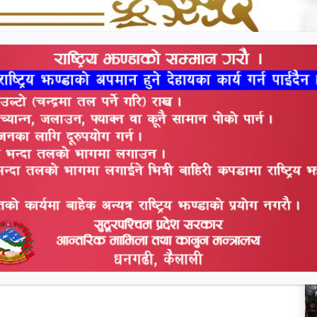
थ
स
व