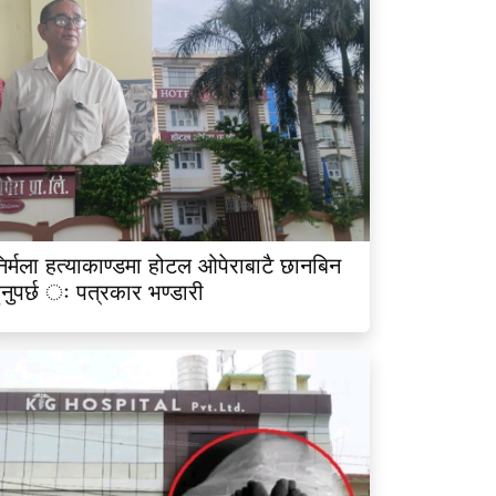
िर्मला हत्याकाण्डमा होटल ओपेराबाटै छानबिन
ुनुपर्छ ः पत्रकार भण्डारी