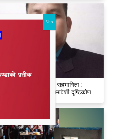
Skip
ारू आयोगमा रानाथारूको सहभागिता :
ंवैधानिक, ऐतिहासिक र समावेशी दृष्टिकोणबाट
िश्लेषण