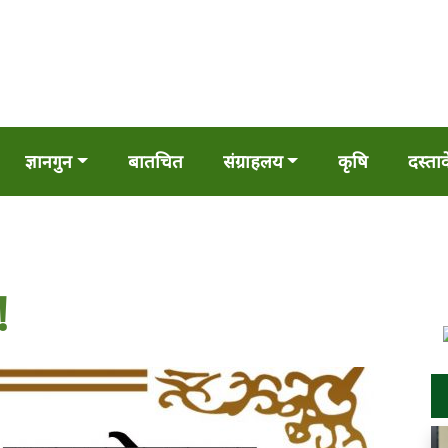
ज्ञानगुन
बातचित
संग्राहलय
कृषि
दस्ता
!