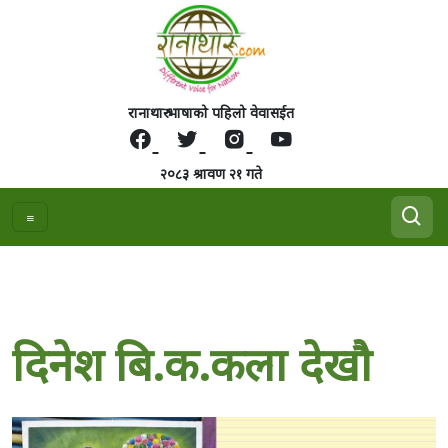
रानाथारु भाषाको पहिलो वेवासईत
२०८३ श्रावण २१ गते
दिनेश बि.क.कला देखाै