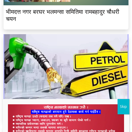
भीमदत्त नगर बरघर भलमन्सा समितिमा रामबहादुर चौधरी
चयन
Skip
नेपाल आयल निगमद्वारा पेट्रोल र डिजेलको मूल्य वृद्धि