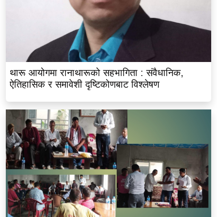
थारू आयोगमा रानाथारूको सहभागिता : संवैधानिक,
ऐतिहासिक र समावेशी दृष्टिकोणबाट विश्लेषण